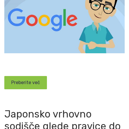
Preberite več
Japonsko vrhovno
sodišče glede pravice do