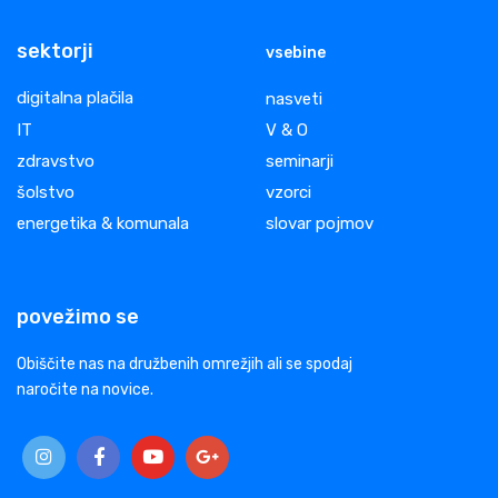
sektorji
vsebine
digitalna plačila
nasveti
IT
V & O
zdravstvo
seminarji
šolstvo
vzorci
energetika & komunala
slovar pojmov
povežimo se
Obiščite nas na družbenih omrežjih ali se spodaj
naročite na novice.