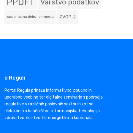
PPDFT
Varstvo podatkov
ZVOP-2
zasebnost na delovnem mestu
o Reguli
Portal Regula prinaša informativno, poučno in
uporabno vsebino ter digitalne seminarje s področja
regulative v različnih poslovnih sektorjih kot so
elektronsko bančništvo, informacijska tehnologija,
zdravstvo, šolstvo ter energetika in komunala.