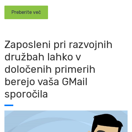
Preberite več
Zaposleni pri razvojnih
družbah lahko v
določenih primerih
berejo vaša GMail
sporočila