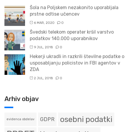
Šola na Poljskem nezakonito uporabljala
prstne odtise učencev
6 MAR, 2020
0
Švedski telekom operater kršil varstvo
podatkov 140.000 uporabnikov
9 JUL, 2018
0
Hekerji ukradli in razkrili številne podatke o
usposabljanju policistov in FBI agentov v
ZDA
2 JUL, 2018
0
Arhiv objav
osebni podatki
GDPR
evidenca obdelav