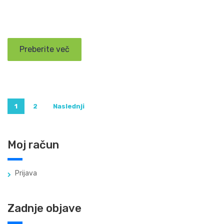
Preberite več
Navigacija
1
2
Naslednji
prispevkov
Moj račun
Prijava
Zadnje objave