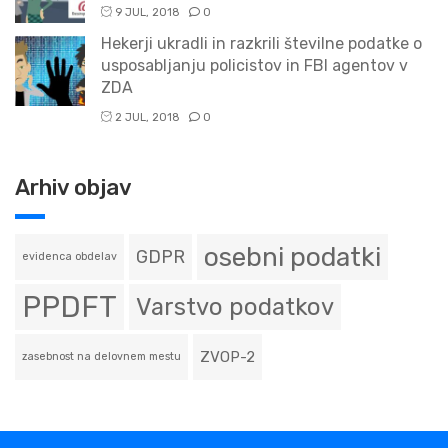
9 JUL, 2018
0
Hekerji ukradli in razkrili številne podatke o
usposabljanju policistov in FBI agentov v
ZDA
2 JUL, 2018
0
Arhiv objav
osebni podatki
GDPR
evidenca obdelav
PPDFT
Varstvo podatkov
ZVOP-2
zasebnost na delovnem mestu