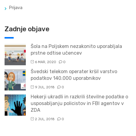
Prijava
Zadnje objave
Šola na Poljskem nezakonito uporabljala
prstne odtise učencev
6 MAR, 2020
0
Švedski telekom operater kršil varstvo
podatkov 140.000 uporabnikov
9 JUL, 2018
0
Hekerji ukradli in razkrili številne podatke o
usposabljanju policistov in FBI agentov v
ZDA
2 JUL, 2018
0