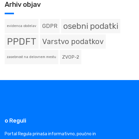
Arhiv objav
osebni podatki
GDPR
evidenca obdelav
PPDFT
Varstvo podatkov
ZVOP-2
zasebnost na delovnem mestu
o Reguli
Portal Regula prinaša informativno, poučno in