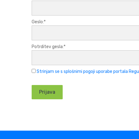
Geslo:*
Potrditev gesla:*
Strinjam se s splošnimi pogoji uporabe portala Regu
No val