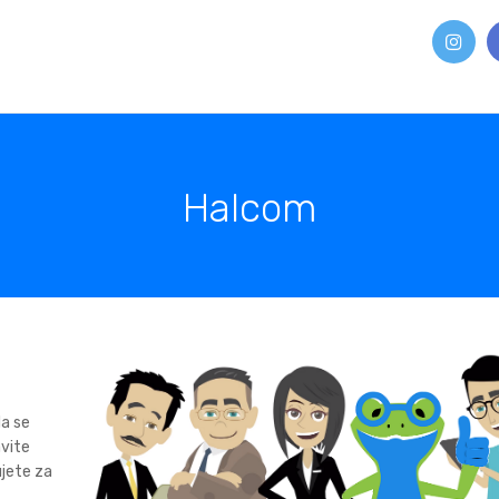
Halcom
da se
avite
jete za