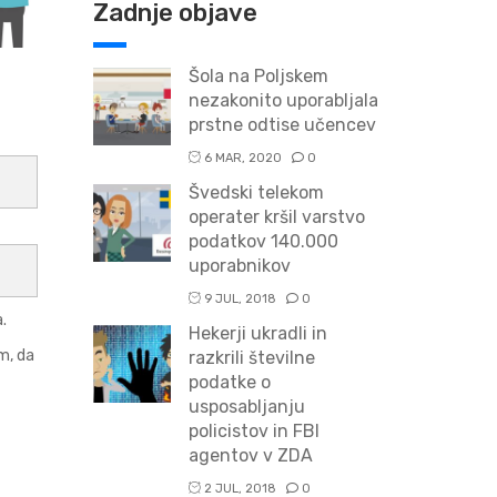
Zadnje objave
Šola na Poljskem
nezakonito uporabljala
prstne odtise učencev
6 MAR, 2020
0
Švedski telekom
operater kršil varstvo
podatkov 140.000
uporabnikov
9 JUL, 2018
0
.
Hekerji ukradli in
m, da
razkrili številne
podatke o
usposabljanju
policistov in FBI
agentov v ZDA
2 JUL, 2018
0