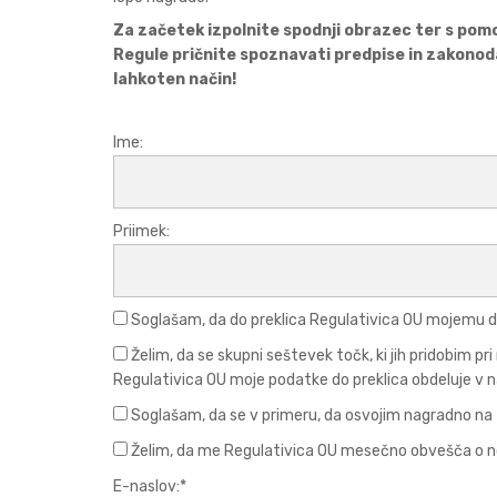
Za začetek izpolnite spodnji obrazec ter s pom
Regule pričnite spoznavati predpise in zakonod
lahkoten način!
Ime:
Priimek:
Soglašam, da do preklica Regulativica OU mojemu d
Želim, da se skupni seštevek točk, ki jih pridobim p
Regulativica OU moje podatke do preklica obdeluje v n
Soglašam, da se v primeru, da osvojim nagradno na t
Želim, da me Regulativica OU mesečno obvešča o no
E-naslov:*