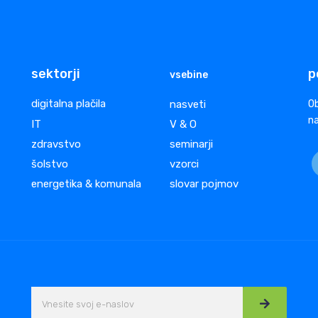
sektorji
p
vsebine
digitalna plačila
nasveti
Ob
na
IT
V & O
zdravstvo
seminarji
šolstvo
vzorci
energetika & komunala
slovar pojmov