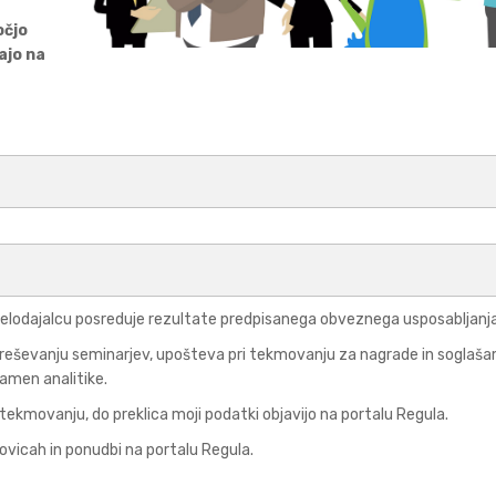
očjo
ajo na
elodajalcu posreduje rezultate predpisanega obveznega usposabljanja
ri reševanju seminarjev, upošteva pri tekmovanju za nagrade in soglaša
amen analitike.
ekmovanju, do preklica moji podatki objavijo na portalu Regula.
vicah in ponudbi na portalu Regula.