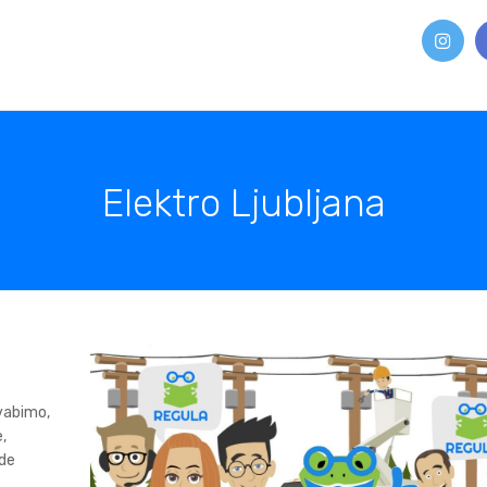
Elektro Ljubljana
 vabimo,
,
ede