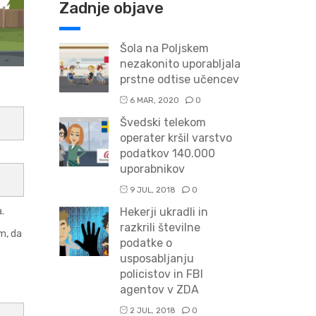
Zadnje objave
Šola na Poljskem
nezakonito uporabljala
prstne odtise učencev
6 MAR, 2020
0
Švedski telekom
operater kršil varstvo
podatkov 140.000
uporabnikov
9 JUL, 2018
0
Hekerji ukradli in
.
razkrili številne
m, da
podatke o
usposabljanju
policistov in FBI
agentov v ZDA
2 JUL, 2018
0