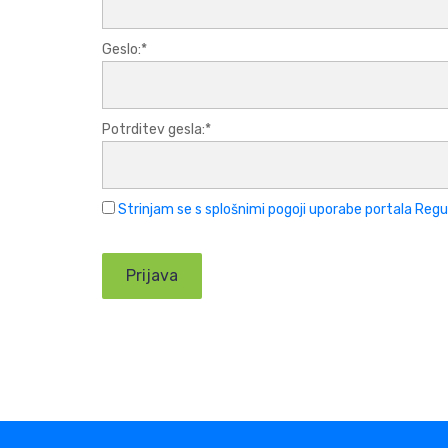
Geslo:*
Potrditev gesla:*
Strinjam se s splošnimi pogoji uporabe portala Regu
No val