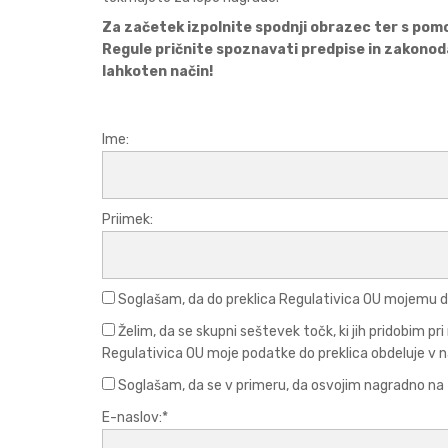
Za začetek izpolnite spodnji obrazec ter s pom
Regule pričnite spoznavati predpise in zakonod
lahkoten način!
Ime:
Priimek:
Soglašam, da do preklica Regulativica OU mojemu d
Želim, da se skupni seštevek točk, ki jih pridobim p
Regulativica OU moje podatke do preklica obdeluje v n
Soglašam, da se v primeru, da osvojim nagradno na t
E-naslov:*