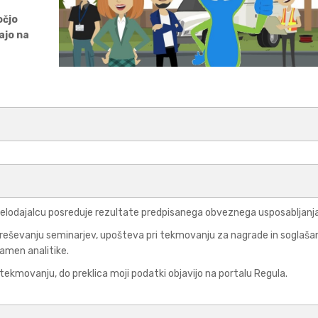
očjo
ajo na
elodajalcu posreduje rezultate predpisanega obveznega usposabljanja
ri reševanju seminarjev, upošteva pri tekmovanju za nagrade in soglaša
amen analitike.
ekmovanju, do preklica moji podatki objavijo na portalu Regula.