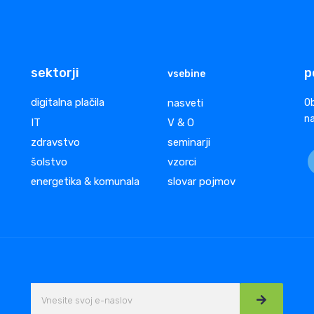
sektorji
p
vsebine
digitalna plačila
nasveti
Ob
na
IT
V & O
zdravstvo
seminarji
šolstvo
vzorci
energetika & komunala
slovar pojmov