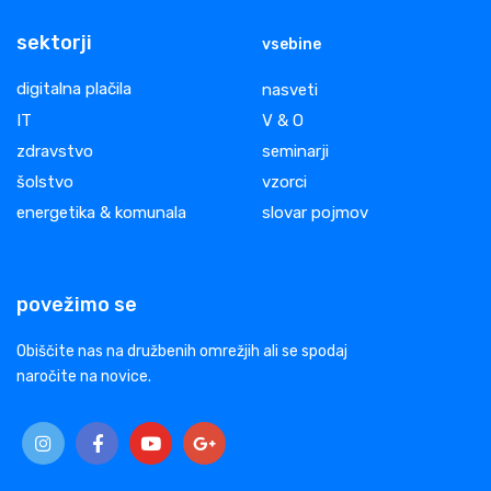
sektorji
vsebine
digitalna plačila
nasveti
IT
V & O
zdravstvo
seminarji
šolstvo
vzorci
energetika & komunala
slovar pojmov
povežimo se
Obiščite nas na družbenih omrežjih ali se spodaj
naročite na novice.