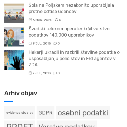
Šola na Poljskem nezakonito uporabljala
prstne odtise učencev
6 MAR, 2020
0
Švedski telekom operater kršil varstvo
podatkov 140.000 uporabnikov
9 JUL, 2018
0
Hekerji ukradli in razkrili številne podatke o
usposabljanju policistov in FBI agentov v
ZDA
2 JUL, 2018
0
Arhiv objav
osebni podatki
GDPR
evidenca obdelav