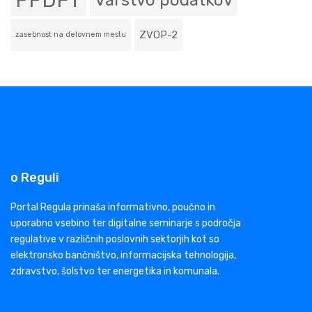
PPDFT
Varstvo podatkov
ZVOP-2
zasebnost na delovnem mestu
o Reguli
Portal Regula prinaša informativno, poučno in
uporabno vsebino ter digitalne seminarje s področja
regulative v različnih poslovnih sektorjih kot so
elektronsko bančništvo, informacijska tehnologija,
zdravstvo, šolstvo ter energetika in komunala.