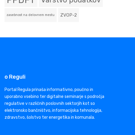
PPDFT
Varstvo podatkov
ZVOP-2
zasebnost na delovnem mestu
o Reguli
Portal Regula prinaša informativno, poučno in
uporabno vsebino ter digitalne seminarje s področja
regulative v različnih poslovnih sektorjih kot so
elektronsko bančništvo, informacijska tehnologija,
zdravstvo, šolstvo ter energetika in komunala.