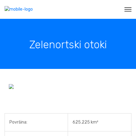
Zelenortski otoki
Površina:
625.225 km²