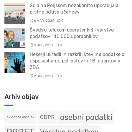
Šola na Poljskem nezakonito uporabljala
prstne odtise učencev
6 MAR, 2020
0
Švedski telekom operater kršil varstvo
podatkov 140.000 uporabnikov
9 JUL, 2018
0
Hekerji ukradli in razkrili številne podatke o
usposabljanju policistov in FBI agentov v
ZDA
2 JUL, 2018
0
Arhiv objav
osebni podatki
GDPR
evidenca obdelav