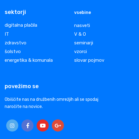
sektorji
vsebine
digitalna plačila
nasveti
IT
V & O
zdravstvo
seminarji
šolstvo
vzorci
energetika & komunala
slovar pojmov
povežimo se
Obiščite nas na družbenih omrežjih ali se spodaj
naročite na novice.