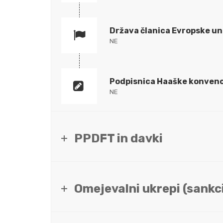
Država članica Evropske un
NE
Podpisnica Haaške konvenc
NE
PPDFT in davki
Omejevalni ukrepi (sankci