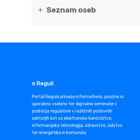
Seznam oseb
o Reguli
Portal Regula prinaša informativno, poučno in
uporabno vsebino ter digitalne seminarje s
področja regulative v različnih poslovnih
sektorjih kot so elektronsko bančništvo,
informacijska tehnologija, zdravstvo, šolstvo
ter energetika in komunala.