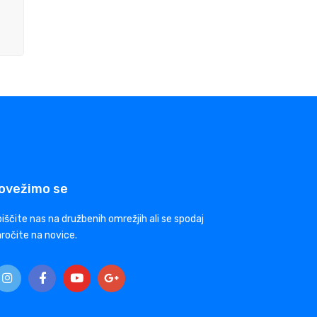
ovežimo se
iščite nas na družbenih omrežjih ali se spodaj
ročite na novice.