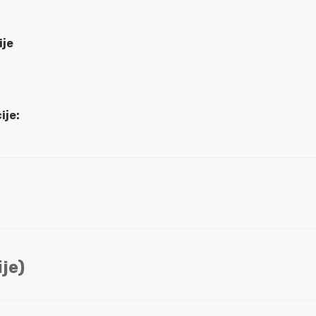
ije
ije:
je)