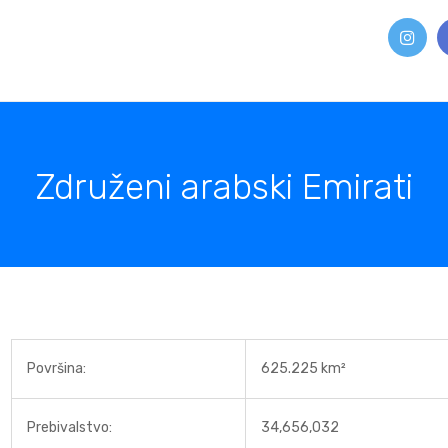
Združeni arabski Emirati
Površina:
625.225 km²
Prebivalstvo:
34,656,032