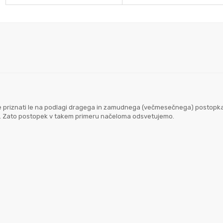
goče priznati le na podlagi dragega in zamudnega (večmesečnega) postopk
em. Zato postopek v takem primeru načeloma odsvetujemo.