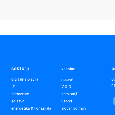
sektorji
p
vsebine
digitalna plačila
nasveti
Ob
na
IT
V & O
zdravstvo
seminarji
šolstvo
vzorci
energetika & komunala
slovar pojmov