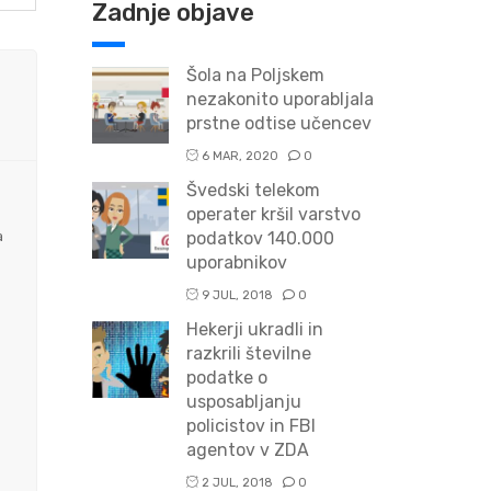
Zadnje objave
Šola na Poljskem
nezakonito uporabljala
prstne odtise učencev
6 MAR, 2020
0
Švedski telekom
operater kršil varstvo
a
podatkov 140.000
uporabnikov
9 JUL, 2018
0
Hekerji ukradli in
razkrili številne
podatke o
usposabljanju
policistov in FBI
agentov v ZDA
2 JUL, 2018
0