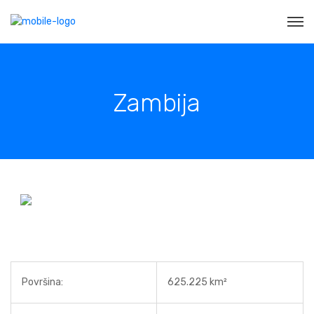
Zambija
Površina:
625.225 km²