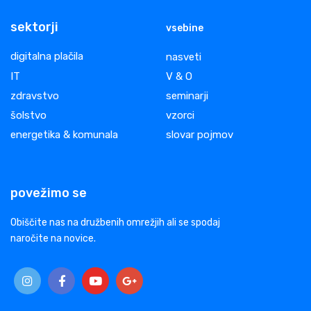
sektorji
vsebine
digitalna plačila
nasveti
IT
V & O
zdravstvo
seminarji
šolstvo
vzorci
energetika & komunala
slovar pojmov
povežimo se
Obiščite nas na družbenih omrežjih ali se spodaj
naročite na novice.