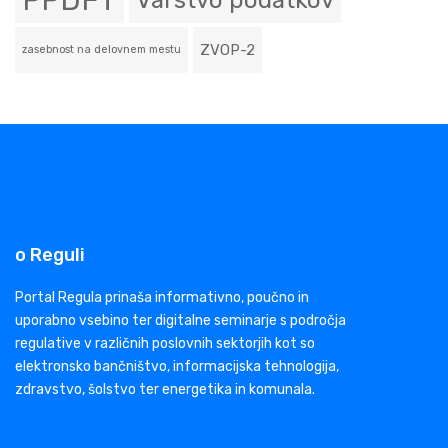
PPDFT
Varstvo podatkov
ZVOP-2
zasebnost na delovnem mestu
o Reguli
Portal Regula prinaša informativno, poučno in
uporabno vsebino ter digitalne seminarje s področja
regulative v različnih poslovnih sektorjih kot so
elektronsko bančništvo, informacijska tehnologija,
zdravstvo, šolstvo ter energetika in komunala.