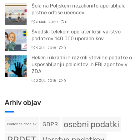
Šola na Poljskem nezakonito uporabljala
prstne odtise učencev
6 MAR, 2020
0
Švedski telekom operater kršil varstvo
podatkov 140.000 uporabnikov
9 JUL, 2018
0
Hekerji ukradli in razkrili številne podatke o
usposabljanju policistov in FBI agentov v
ZDA
2 JUL, 2018
0
Arhiv objav
osebni podatki
GDPR
evidenca obdelav