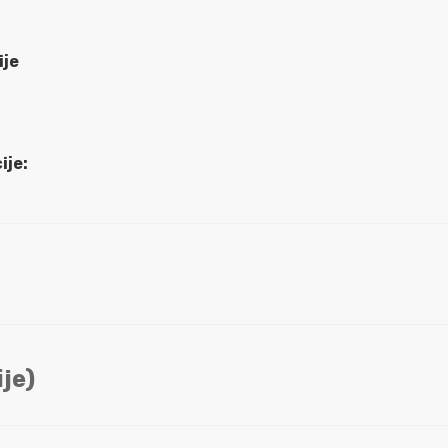
ije
ije:
je)