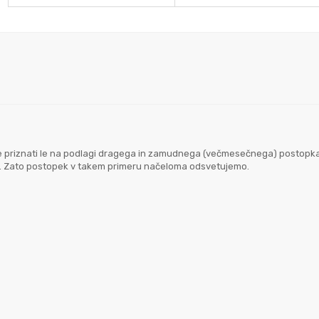
goče priznati le na podlagi dragega in zamudnega (večmesečnega) postopk
em. Zato postopek v takem primeru načeloma odsvetujemo.