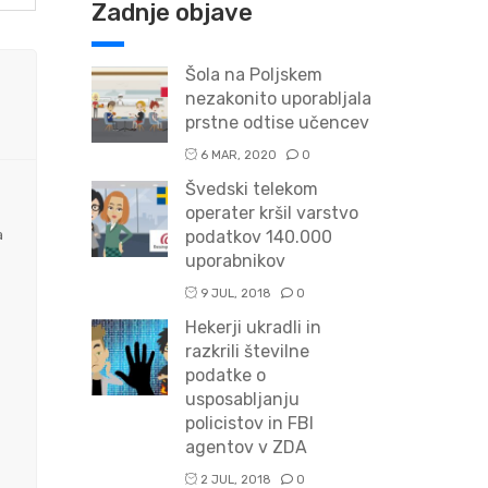
Zadnje objave
Šola na Poljskem
nezakonito uporabljala
prstne odtise učencev
6 MAR, 2020
0
Švedski telekom
operater kršil varstvo
a
podatkov 140.000
uporabnikov
9 JUL, 2018
0
Hekerji ukradli in
razkrili številne
podatke o
usposabljanju
policistov in FBI
agentov v ZDA
2 JUL, 2018
0