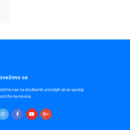
ovežimo se
iščite nas na družbenih omrežjih ali se spodaj
ročite na novice.