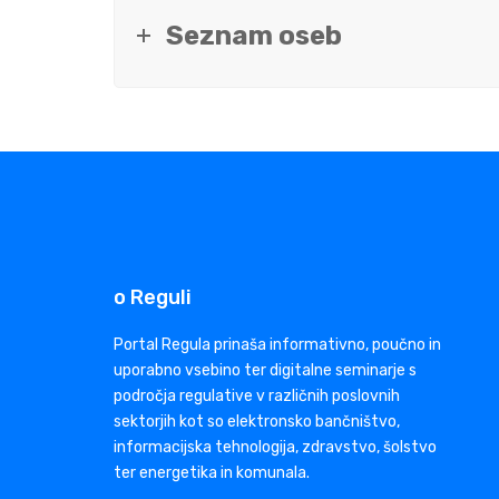
Seznam oseb
o Reguli
Portal Regula prinaša informativno, poučno in
uporabno vsebino ter digitalne seminarje s
področja regulative v različnih poslovnih
sektorjih kot so elektronsko bančništvo,
informacijska tehnologija, zdravstvo, šolstvo
ter energetika in komunala.