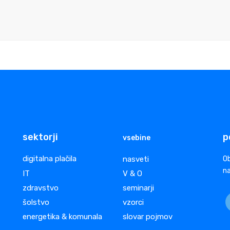
sektorji
p
vsebine
digitalna plačila
nasveti
Ob
na
IT
V & O
zdravstvo
seminarji
šolstvo
vzorci
energetika & komunala
slovar pojmov