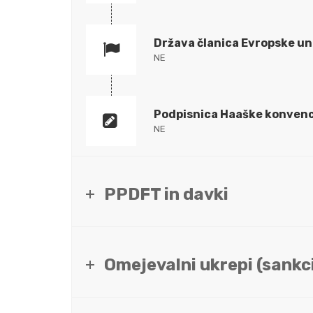
Država članica Evropske un
NE
Podpisnica Haaške konvenc
NE
PPDFT in davki
Omejevalni ukrepi (sankci