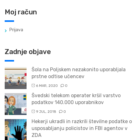
Moj račun
Prijava
Zadnje objave
Šola na Poljskem nezakonito uporabljala
prstne odtise učencev
6 MAR, 2020
0
Švedski telekom operater kršil varstvo
podatkov 140.000 uporabnikov
9 JUL, 2018
0
Hekerji ukradli in razkrili številne podatke o
usposabljanju policistov in FBI agentov v
ZDA