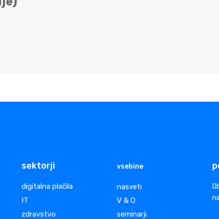
je)
sektorji
p
vsebine
digitalna plačila
nasveti
Ob
na
IT
V & O
zdravstvo
seminarji