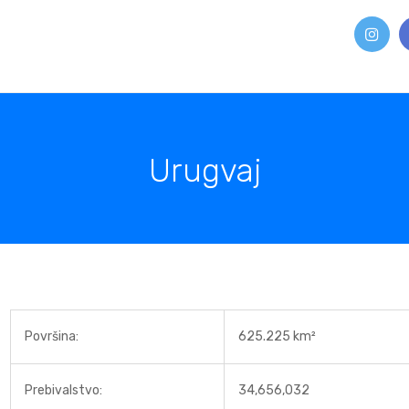
Urugvaj
Površina:
625.225 km²
Prebivalstvo:
34,656,032