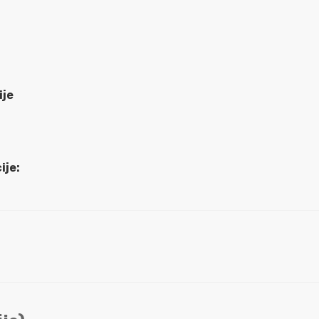
ije
ije: