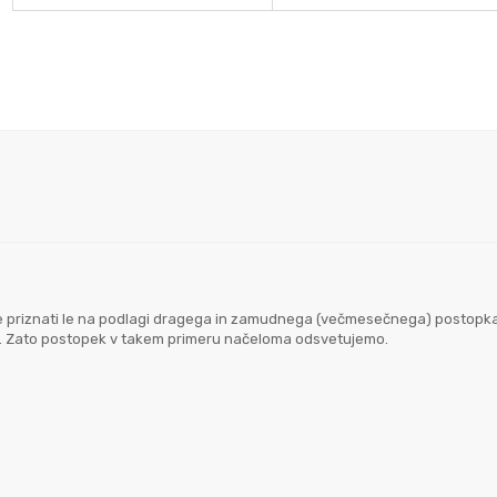
goče priznati le na podlagi dragega in zamudnega (večmesečnega) postopk
em. Zato postopek v takem primeru načeloma odsvetujemo.