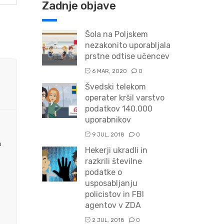
Zadnje objave
Šola na Poljskem
nezakonito uporabljala
prstne odtise učencev
6 MAR, 2020
0
Švedski telekom
operater kršil varstvo
podatkov 140.000
uporabnikov
9 JUL, 2018
0
a
Hekerji ukradli in
razkrili številne
podatke o
usposabljanju
policistov in FBI
agentov v ZDA
2 JUL, 2018
0