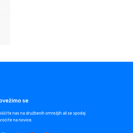
ovežimo se
iščite nas na družbenih omrežjih ali se spodaj
ročite na novice.