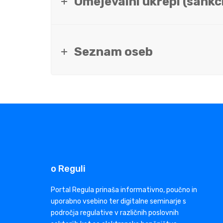
Omejevalni ukrepi (sankci
Seznam oseb
o Reguli
Portal Regula prinaša informativno, poučno in
uporabno vsebino ter digitalne seminarje s
področja regulative v različnih poslovnih