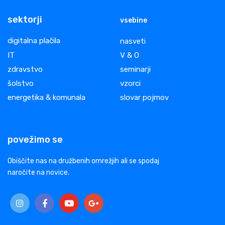
sektorji
vsebine
digitalna plačila
nasveti
IT
V & O
zdravstvo
seminarji
šolstvo
vzorci
energetika & komunala
slovar pojmov
povežimo se
Obiščite nas na družbenih omrežjih ali se spodaj
naročite na novice.