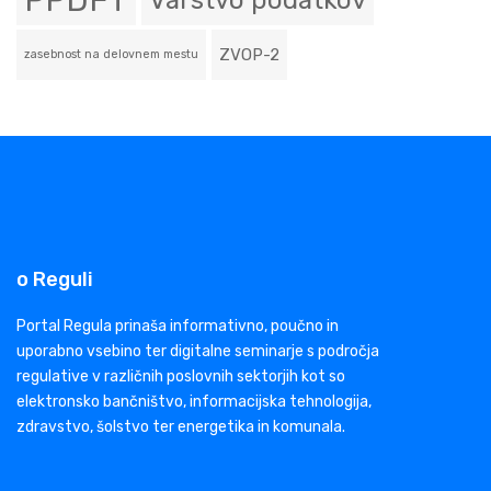
PPDFT
Varstvo podatkov
ZVOP-2
zasebnost na delovnem mestu
o Reguli
Portal Regula prinaša informativno, poučno in
uporabno vsebino ter digitalne seminarje s področja
regulative v različnih poslovnih sektorjih kot so
elektronsko bančništvo, informacijska tehnologija,
zdravstvo, šolstvo ter energetika in komunala.