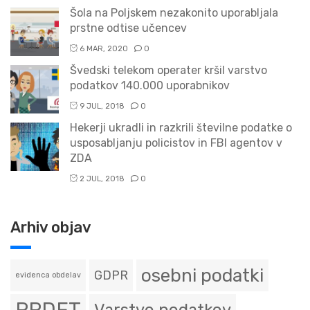
Šola na Poljskem nezakonito uporabljala
prstne odtise učencev
6 MAR, 2020
0
Švedski telekom operater kršil varstvo
podatkov 140.000 uporabnikov
9 JUL, 2018
0
Hekerji ukradli in razkrili številne podatke o
usposabljanju policistov in FBI agentov v
ZDA
2 JUL, 2018
0
Arhiv objav
osebni podatki
GDPR
evidenca obdelav