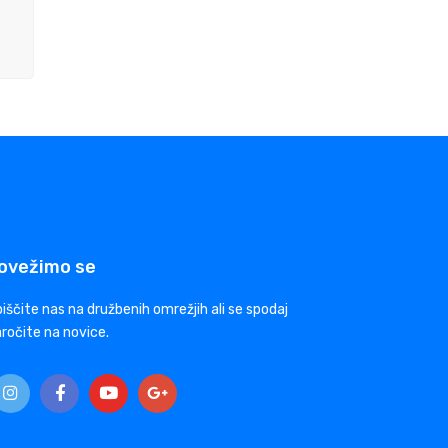
ovežimo se
iščite nas na družbenih omrežjih ali se spodaj
ročite na novice.