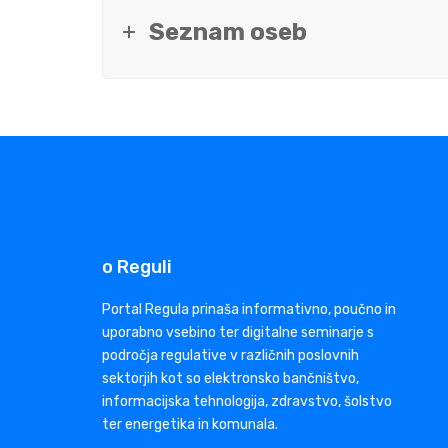
Seznam oseb
o Reguli
Portal Regula prinaša informativno, poučno in
uporabno vsebino ter digitalne seminarje s
področja regulative v različnih poslovnih
sektorjih kot so elektronsko bančništvo,
informacijska tehnologija, zdravstvo, šolstvo
ter energetika in komunala.