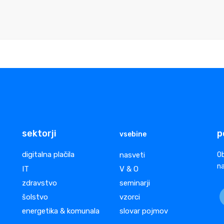
sektorji
p
vsebine
digitalna plačila
nasveti
Ob
na
IT
V & O
zdravstvo
seminarji
šolstvo
vzorci
energetika & komunala
slovar pojmov