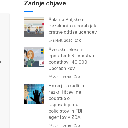
Zadnje objave
Šola na Poljskem
nezakonito uporabljala
prstne odtise učencev
6 MAR, 2020
0
Švedski telekom
operater kršil varstvo
a
podatkov 140.000
uporabnikov
9 JUL, 2018
0
Hekerji ukradli in
razkrili številne
podatke o
usposabljanju
policistov in FBI
agentov v ZDA
2 JUL, 2018
0