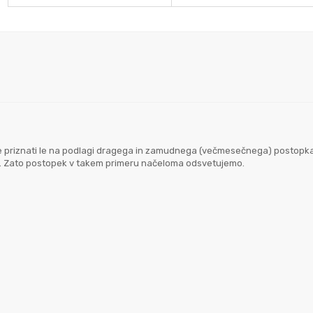
goče priznati le na podlagi dragega in zamudnega (večmesečnega) postopk
em. Zato postopek v takem primeru načeloma odsvetujemo.