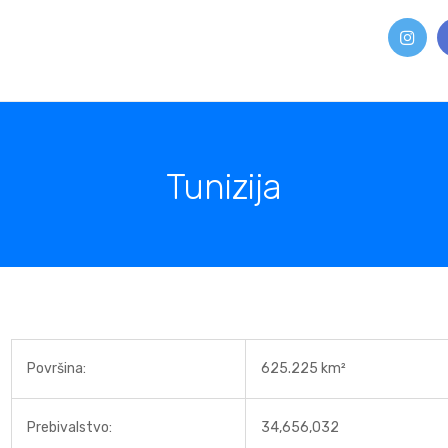
Tunizija
Površina:
625.225 km²
Prebivalstvo:
34,656,032