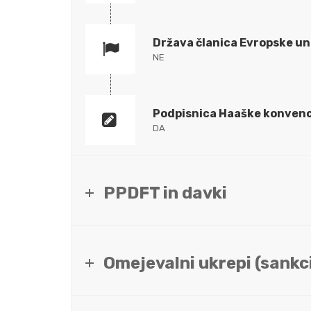
Država članica Evropske un
NE
Podpisnica Haaške konvenc
DA
PPDFT in davki
Omejevalni ukrepi (sankci