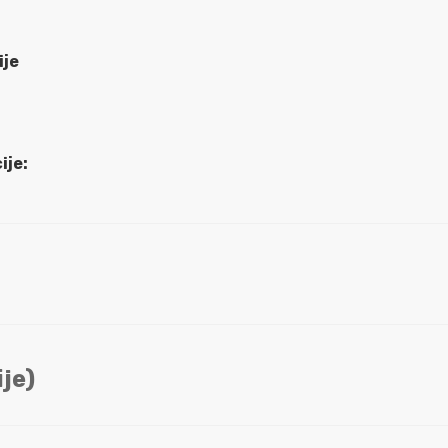
ije
ije:
je)