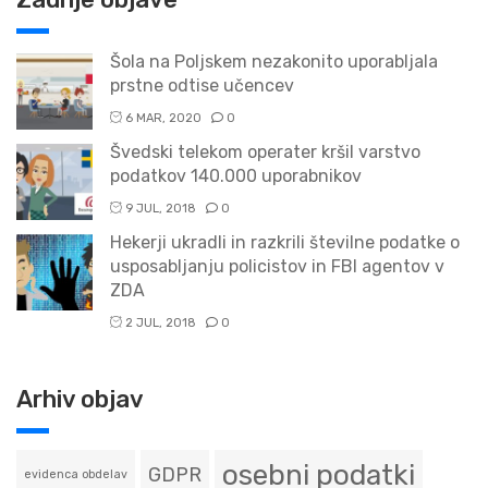
Šola na Poljskem nezakonito uporabljala
prstne odtise učencev
6 MAR, 2020
0
Švedski telekom operater kršil varstvo
podatkov 140.000 uporabnikov
9 JUL, 2018
0
Hekerji ukradli in razkrili številne podatke o
usposabljanju policistov in FBI agentov v
ZDA
2 JUL, 2018
0
Arhiv objav
osebni podatki
GDPR
evidenca obdelav