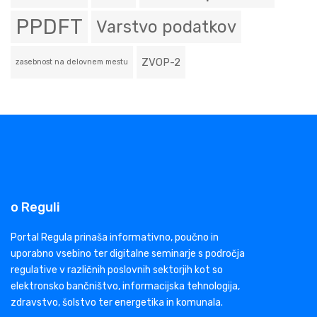
PPDFT
Varstvo podatkov
ZVOP-2
zasebnost na delovnem mestu
o Reguli
Portal Regula prinaša informativno, poučno in
uporabno vsebino ter digitalne seminarje s področja
regulative v različnih poslovnih sektorjih kot so
elektronsko bančništvo, informacijska tehnologija,
zdravstvo, šolstvo ter energetika in komunala.