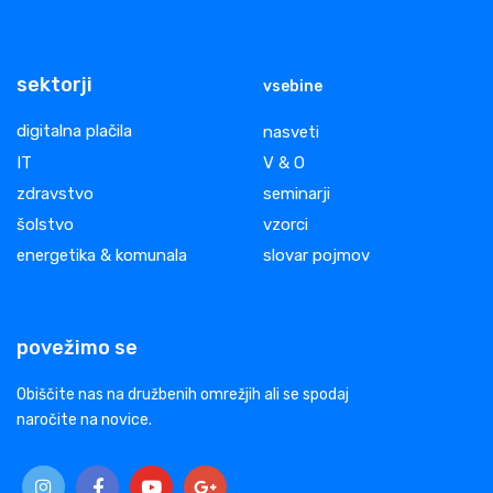
sektorji
vsebine
digitalna plačila
nasveti
IT
V & O
zdravstvo
seminarji
šolstvo
vzorci
energetika & komunala
slovar pojmov
povežimo se
Obiščite nas na družbenih omrežjih ali se spodaj
naročite na novice.