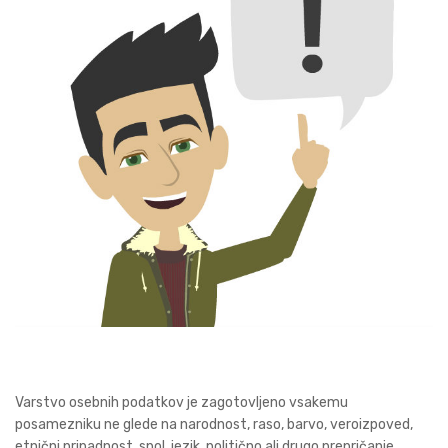
Varstvo osebnih podatkov je zagotovljeno vsakemu
posamezniku ne glede na narodnost, raso, barvo, veroizpoved,
etnični pripadnost, spol, jezik, politično ali drugo prepričanje,