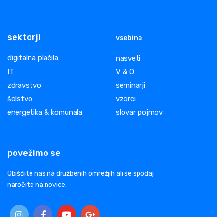
sektorji
vsebine
digitalna plačila
nasveti
IT
V & O
zdravstvo
seminarji
šolstvo
vzorci
energetika & komunala
slovar pojmov
povežimo se
Obiščite nas na družbenih omrežjih ali se spodaj
naročite na novice.