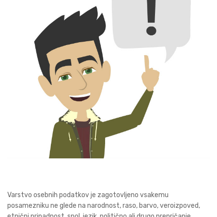
Varstvo osebnih podatkov je zagotovljeno vsakemu
posamezniku ne glede na narodnost, raso, barvo, veroizpoved,
etnični pripadnost, spol, jezik, politično ali drugo prepričanje,