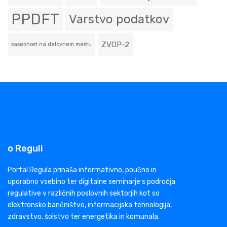
PPDFT
Varstvo podatkov
ZVOP-2
zasebnost na delovnem mestu
o Reguli
Portal Regula prinaša informativno, poučno in
uporabno vsebino ter digitalne seminarje s področja
regulative v različnih poslovnih sektorjih kot so
elektronsko bančništvo, informacijska tehnologija,
zdravstvo, šolstvo ter energetika in komunala.