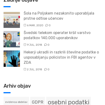
Šola na Poljskem nezakonito uporabljala
prstne odtise učencev
6 MAR, 2020
0
Švedski telekom operater kršil varstvo
podatkov 140.000 uporabnikov
9 JUL, 2018
0
Hekerji ukradli in razkrili številne podatke o
usposabljanju policistov in FBI agentov v
ZDA
2 JUL, 2018
0
Arhiv objav
osebni podatki
GDPR
evidenca obdelav