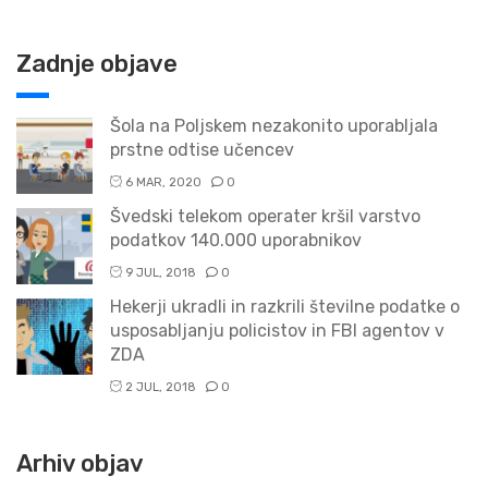
Zadnje objave
Šola na Poljskem nezakonito uporabljala
prstne odtise učencev
6 MAR, 2020
0
Švedski telekom operater kršil varstvo
podatkov 140.000 uporabnikov
9 JUL, 2018
0
Hekerji ukradli in razkrili številne podatke o
usposabljanju policistov in FBI agentov v
ZDA
2 JUL, 2018
0
Arhiv objav