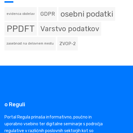
osebni podatki
GDPR
evidenca obdelav
PPDFT
Varstvo podatkov
ZVOP-2
zasebnost na delovnem mestu
o Reguli
Portal Regula prinaša informativno, poučno in
uporabno vsebino ter digitalne seminarje s področja
regulative v različnih poslovnih sektorjih kot so