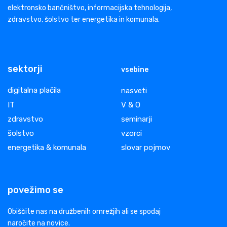
elektronsko bančništvo, informacijska tehnologija,
zdravstvo, šolstvo ter energetika in komunala.
sektorji
vsebine
digitalna plačila
nasveti
IT
V & O
zdravstvo
seminarji
šolstvo
vzorci
energetika & komunala
slovar pojmov
povežimo se
Obiščite nas na družbenih omrežjih ali se spodaj
naročite na novice.