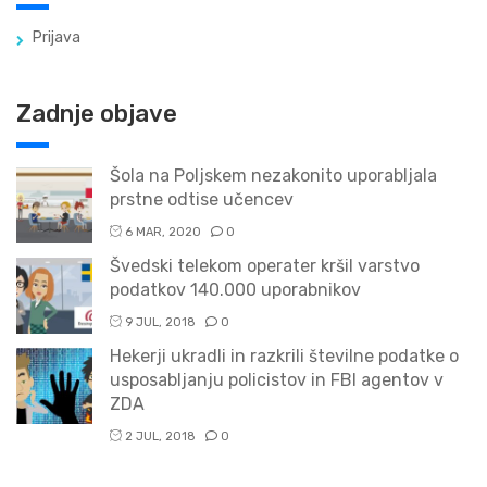
Prijava
Zadnje objave
Šola na Poljskem nezakonito uporabljala
prstne odtise učencev
6 MAR, 2020
0
Švedski telekom operater kršil varstvo
podatkov 140.000 uporabnikov
9 JUL, 2018
0
Hekerji ukradli in razkrili številne podatke o
usposabljanju policistov in FBI agentov v
ZDA
2 JUL, 2018
0