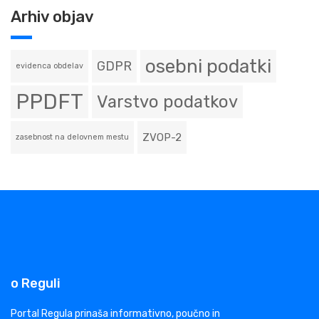
Arhiv objav
osebni podatki
GDPR
evidenca obdelav
PPDFT
Varstvo podatkov
ZVOP-2
zasebnost na delovnem mestu
o Reguli
Portal Regula prinaša informativno, poučno in