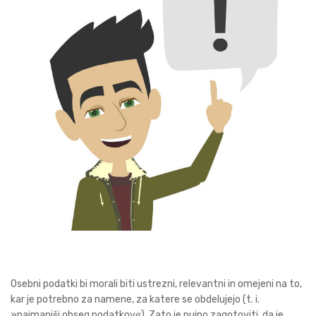
Osebni podatki bi morali biti ustrezni, relevantni in omejeni na to,
kar je potrebno za namene, za katere se obdelujejo (t. i.
»najmanjši obseg podatkov«). Zato je nujno zagotoviti, da je