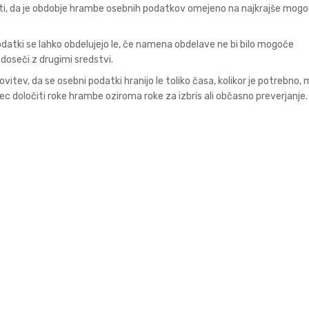
ti, da je obdobje hrambe osebnih podatkov omejeno na najkrajše mog
datki se lahko obdelujejo le, če namena obdelave ne bi bilo mogoče
oseči z drugimi sredstvi.
vitev, da se osebni podatki hranijo le toliko časa, kolikor je potrebno,
ec določiti roke hrambe oziroma roke za izbris ali občasno preverjanje.