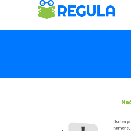
Nač
Osebni po
namene, z