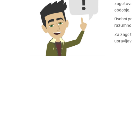
zagotovi
obdobje.
Osebni po
razumno d
Za zagoto
upravljav