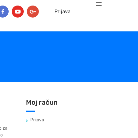
Prijava
Moj račun
Prijava
o za
no