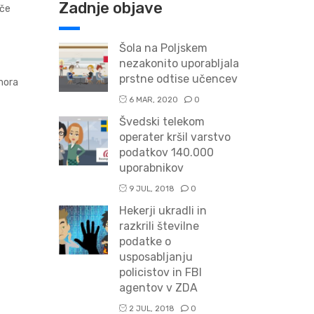
Zadnje objave
oče
Šola na Poljskem
nezakonito uporabljala
prstne odtise učencev
 mora
6 MAR, 2020
0
Švedski telekom
operater kršil varstvo
podatkov 140.000
uporabnikov
9 JUL, 2018
0
Hekerji ukradli in
razkrili številne
podatke o
usposabljanju
policistov in FBI
agentov v ZDA
2 JUL, 2018
0