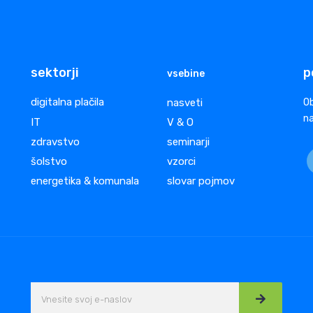
sektorji
p
vsebine
digitalna plačila
nasveti
Ob
na
IT
V & O
zdravstvo
seminarji
šolstvo
vzorci
energetika & komunala
slovar pojmov