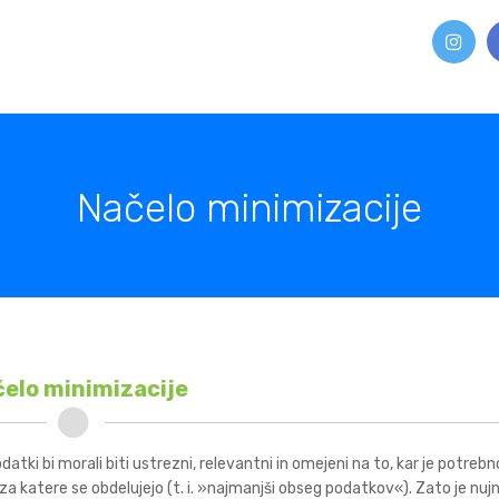
Načelo minimizacije
elo minimizacije
datki bi morali biti ustrezni, relevantni in omejeni na to, kar je potrebn
a katere se obdelujejo (t. i. »najmanjši obseg podatkov«). Zato je nuj