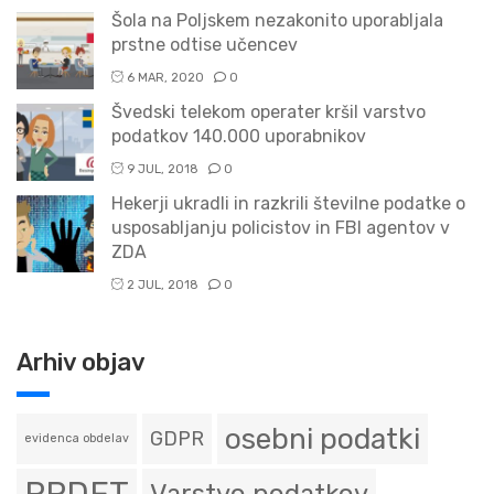
Šola na Poljskem nezakonito uporabljala
prstne odtise učencev
6 MAR, 2020
0
Švedski telekom operater kršil varstvo
podatkov 140.000 uporabnikov
9 JUL, 2018
0
Hekerji ukradli in razkrili številne podatke o
usposabljanju policistov in FBI agentov v
ZDA
2 JUL, 2018
0
Arhiv objav
osebni podatki
GDPR
evidenca obdelav