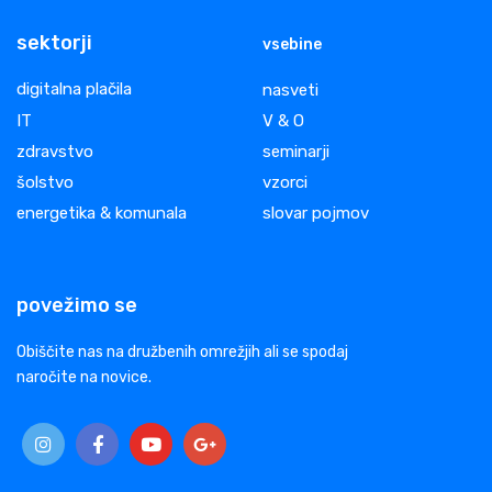
sektorji
vsebine
digitalna plačila
nasveti
IT
V & O
zdravstvo
seminarji
šolstvo
vzorci
energetika & komunala
slovar pojmov
povežimo se
Obiščite nas na družbenih omrežjih ali se spodaj
naročite na novice.