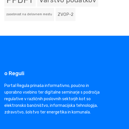
PPDFT
Varstvo podatkov
ZVOP-2
zasebnost na delovnem mestu
o Reguli
Portal Regula prinaša informativno, poučno in
uporabno vsebino ter digitalne seminarje s področja
regulative v različnih poslovnih sektorjih kot so
elektronsko bančništvo, informacijska tehnologija,
zdravstvo, šolstvo ter energetika in komunala.