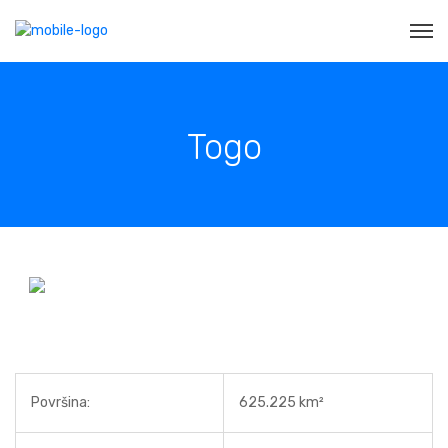
Togo
Površina:
625.225 km²