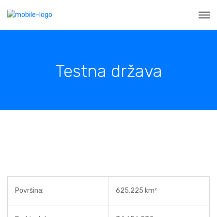
Testna država
Površina:
625.225 km²