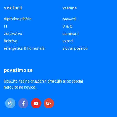
sektorji
vsebine
digitalna plačila
nasveti
IT
V & O
zdravstvo
seminarji
šolstvo
vzorci
energetika & komunala
slovar pojmov
povežimo se
Obiščite nas na družbenih omrežjih ali se spodaj
naročite na novice.