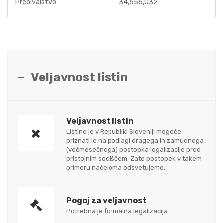
Prebivalstvo:
34,656,032
Veljavnost listin
Veljavnost listin
Listine je v Republiki Sloveniji mogoče
priznati le na podlagi dragega in zamudnega
(večmesečnega) postopka legalizacije pred
pristojnim sodiščem. Zato postopek v takem
primeru načeloma odsvetujemo.
Pogoj za veljavnost
Potrebna je formalna legalizacija