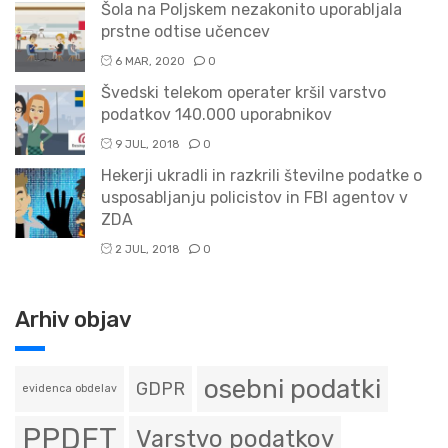
Šola na Poljskem nezakonito uporabljala
prstne odtise učencev
6 MAR, 2020
0
Švedski telekom operater kršil varstvo
podatkov 140.000 uporabnikov
9 JUL, 2018
0
Hekerji ukradli in razkrili številne podatke o
usposabljanju policistov in FBI agentov v
ZDA
2 JUL, 2018
0
Arhiv objav
osebni podatki
GDPR
evidenca obdelav
PPDFT
Varstvo podatkov