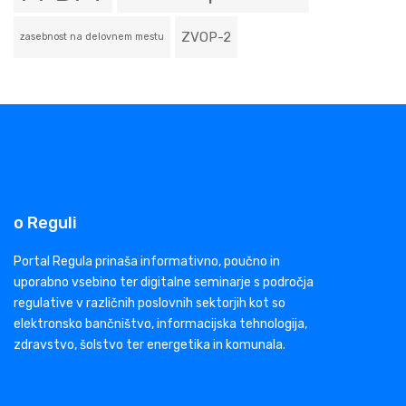
ZVOP-2
zasebnost na delovnem mestu
o Reguli
Portal Regula prinaša informativno, poučno in
uporabno vsebino ter digitalne seminarje s področja
regulative v različnih poslovnih sektorjih kot so
elektronsko bančništvo, informacijska tehnologija,
zdravstvo, šolstvo ter energetika in komunala.