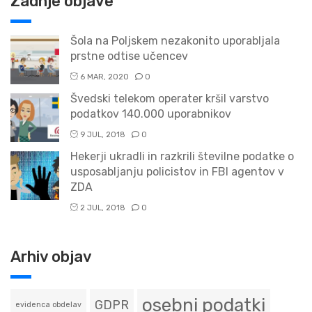
Zadnje objave
Šola na Poljskem nezakonito uporabljala
prstne odtise učencev
6 MAR, 2020
0
Švedski telekom operater kršil varstvo
podatkov 140.000 uporabnikov
9 JUL, 2018
0
Hekerji ukradli in razkrili številne podatke o
usposabljanju policistov in FBI agentov v
ZDA
2 JUL, 2018
0
Arhiv objav
osebni podatki
GDPR
evidenca obdelav