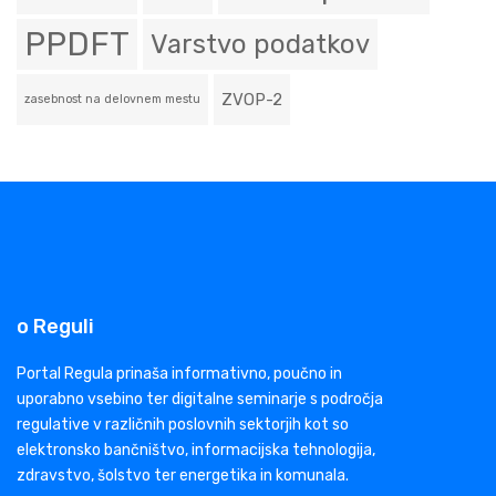
PPDFT
Varstvo podatkov
ZVOP-2
zasebnost na delovnem mestu
o Reguli
Portal Regula prinaša informativno, poučno in
uporabno vsebino ter digitalne seminarje s področja
regulative v različnih poslovnih sektorjih kot so
elektronsko bančništvo, informacijska tehnologija,
zdravstvo, šolstvo ter energetika in komunala.