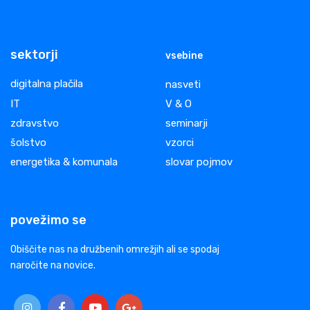
sektorji
vsebine
digitalna plačila
nasveti
IT
V & O
zdravstvo
seminarji
šolstvo
vzorci
energetika & komunala
slovar pojmov
povežimo se
Obiščite nas na družbenih omrežjih ali se spodaj
naročite na novice.