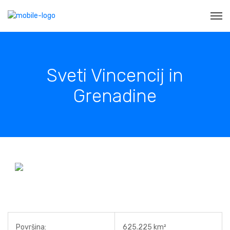
Sveti Vincencij in
Grenadine
Površina:
625.225 km²