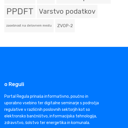
PPDFT
Varstvo podatkov
ZVOP-2
zasebnost na delovnem mestu
o Reguli
Portal Regula prinaša informativno, poučno in
uporabno vsebino ter digitalne seminarje s področja
regulative v različnih poslovnih sektorjih kot so
elektronsko bančništvo, informacijska tehnologija,
zdravstvo, šolstvo ter energetika in komunala.