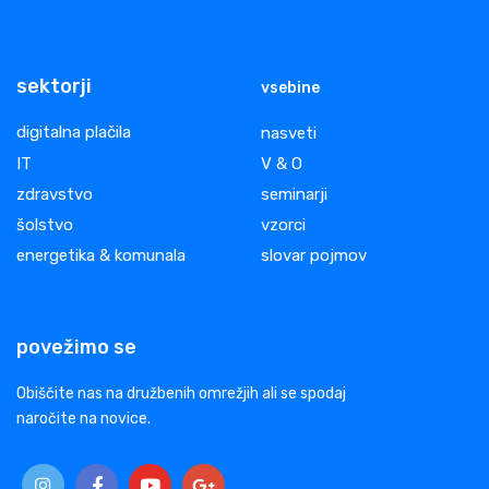
sektorji
vsebine
digitalna plačila
nasveti
IT
V & O
zdravstvo
seminarji
šolstvo
vzorci
energetika & komunala
slovar pojmov
povežimo se
Obiščite nas na družbenih omrežjih ali se spodaj
naročite na novice.