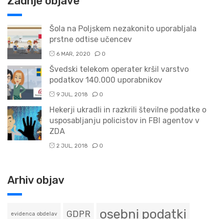
Zadnje objave
Šola na Poljskem nezakonito uporabljala
prstne odtise učencev
6 MAR, 2020
0
Švedski telekom operater kršil varstvo
podatkov 140.000 uporabnikov
9 JUL, 2018
0
Hekerji ukradli in razkrili številne podatke o
usposabljanju policistov in FBI agentov v
ZDA
2 JUL, 2018
0
Arhiv objav
osebni podatki
GDPR
evidenca obdelav