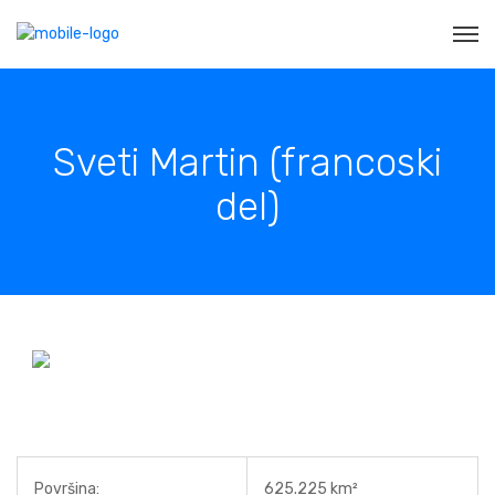
Sveti Martin (francoski
del)
Površina:
625.225 km²