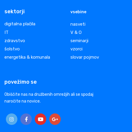
sektorji
vsebine
digitalna plačila
nasveti
IT
V & O
zdravstvo
seminarji
šolstvo
vzorci
energetika & komunala
slovar pojmov
povežimo se
Obiščite nas na družbenih omrežjih ali se spodaj
naročite na novice.