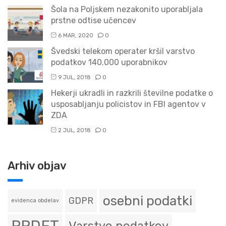
Šola na Poljskem nezakonito uporabljala
prstne odtise učencev
6 MAR, 2020
0
Švedski telekom operater kršil varstvo
podatkov 140.000 uporabnikov
9 JUL, 2018
0
Hekerji ukradli in razkrili številne podatke o
usposabljanju policistov in FBI agentov v
ZDA
2 JUL, 2018
0
Arhiv objav
osebni podatki
GDPR
evidenca obdelav