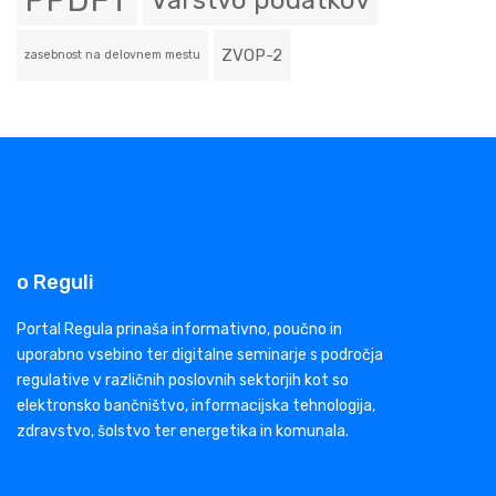
PPDFT
Varstvo podatkov
ZVOP-2
zasebnost na delovnem mestu
o Reguli
Portal Regula prinaša informativno, poučno in
uporabno vsebino ter digitalne seminarje s področja
regulative v različnih poslovnih sektorjih kot so
elektronsko bančništvo, informacijska tehnologija,
zdravstvo, šolstvo ter energetika in komunala.