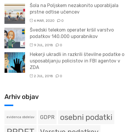
Šola na Poljskem nezakonito uporabljala
prstne odtise učencev
6 MAR, 2020
0
Švedski telekom operater kršil varstvo
podatkov 140.000 uporabnikov
9 JUL, 2018
0
Hekerji ukradli in razkrili številne podatke o
usposabljanju policistov in FBI agentov v
ZDA
2 JUL, 2018
0
Arhiv objav
osebni podatki
GDPR
evidenca obdelav