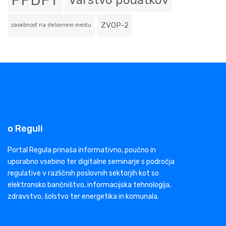
PPDFT
Varstvo podatkov
ZVOP-2
zasebnost na delovnem mestu
o Reguli
Portal Regula prinaša informativno, poučno in
uporabno vsebino ter digitalne seminarje s področja
regulative v različnih poslovnih sektorjih kot so
elektronsko bančništvo, informacijska tehnologija,
zdravstvo, šolstvo ter energetika in komunala.