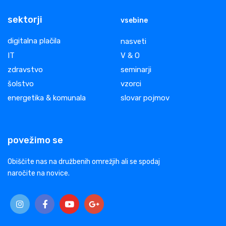
sektorji
vsebine
digitalna plačila
nasveti
IT
V & O
zdravstvo
seminarji
šolstvo
vzorci
energetika & komunala
slovar pojmov
povežimo se
Obiščite nas na družbenih omrežjih ali se spodaj
naročite na novice.