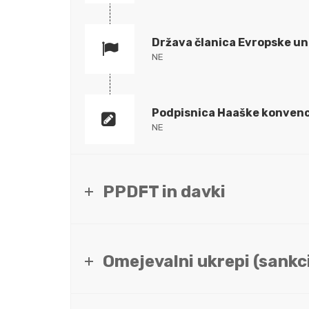
Država članica Evropske un
NE
Podpisnica Haaške konvenc
NE
PPDFT in davki
Omejevalni ukrepi (sankci