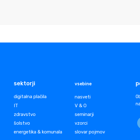
sektorji
p
vsebine
digitalna plačila
nasveti
Ob
na
IT
V & O
zdravstvo
seminarji
šolstvo
vzorci
energetika & komunala
slovar pojmov