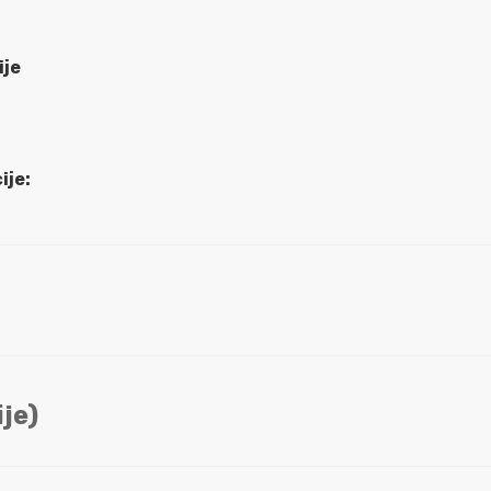
ije
ije:
je)