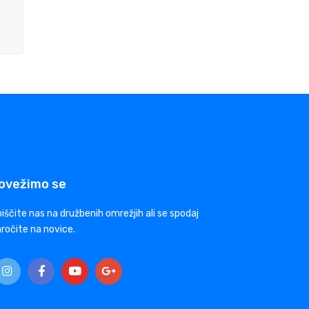
ovežimo se
iščite nas na družbenih omrežjih ali se spodaj
ročite na novice.