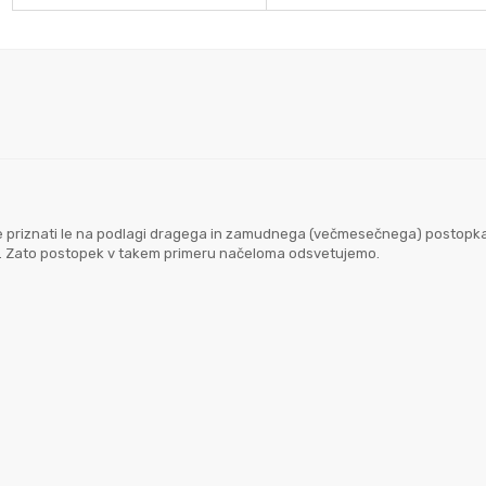
goče priznati le na podlagi dragega in zamudnega (večmesečnega) postopk
em. Zato postopek v takem primeru načeloma odsvetujemo.