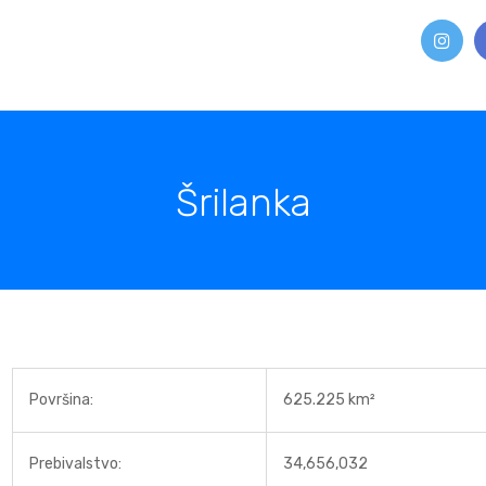
Šrilanka
Površina:
625.225 km²
Prebivalstvo:
34,656,032