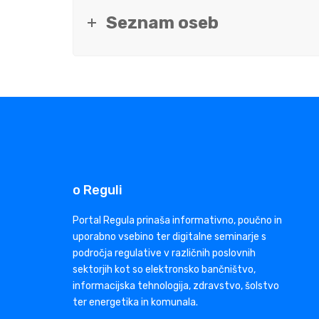
Seznam oseb
o Reguli
Portal Regula prinaša informativno, poučno in
uporabno vsebino ter digitalne seminarje s
področja regulative v različnih poslovnih
sektorjih kot so elektronsko bančništvo,
informacijska tehnologija, zdravstvo, šolstvo
ter energetika in komunala.