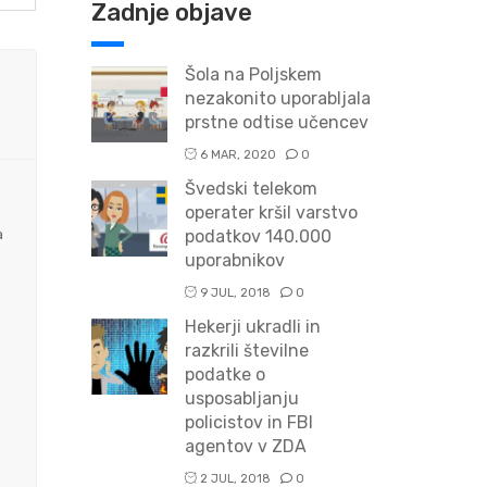
Zadnje objave
Šola na Poljskem
nezakonito uporabljala
prstne odtise učencev
6 MAR, 2020
0
Švedski telekom
operater kršil varstvo
a
podatkov 140.000
uporabnikov
9 JUL, 2018
0
Hekerji ukradli in
razkrili številne
podatke o
usposabljanju
policistov in FBI
agentov v ZDA
2 JUL, 2018
0