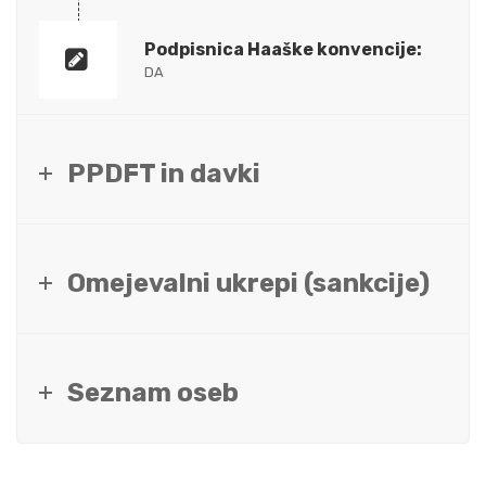
Podpisnica Haaške konvencije:
DA
PPDFT in davki
Omejevalni ukrepi (sankcije)
Seznam oseb