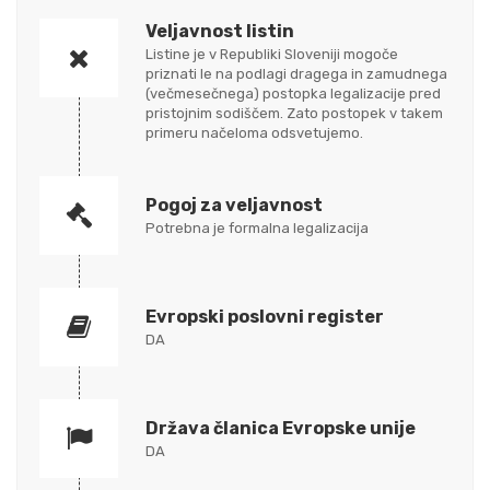
Veljavnost listin
Listine je v Republiki Sloveniji mogoče
priznati le na podlagi dragega in zamudnega
(večmesečnega) postopka legalizacije pred
pristojnim sodiščem. Zato postopek v takem
primeru načeloma odsvetujemo.
Pogoj za veljavnost
Potrebna je formalna legalizacija
Evropski poslovni register
DA
Država članica Evropske unije
DA