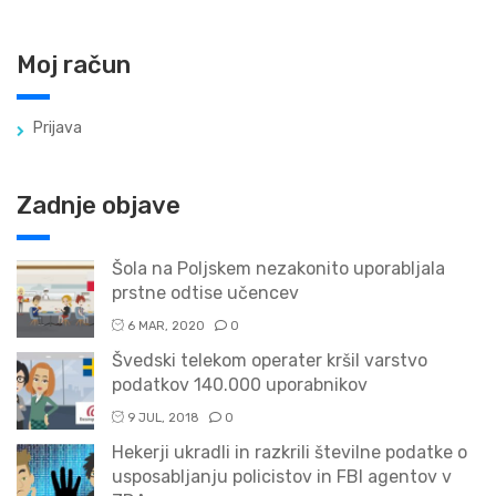
Moj račun
Prijava
Zadnje objave
Šola na Poljskem nezakonito uporabljala
prstne odtise učencev
6 MAR, 2020
0
Švedski telekom operater kršil varstvo
podatkov 140.000 uporabnikov
9 JUL, 2018
0
Hekerji ukradli in razkrili številne podatke o
usposabljanju policistov in FBI agentov v