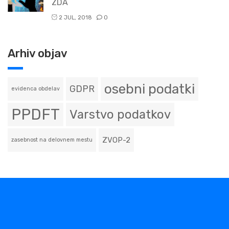
ZDA
2 JUL, 2018
0
Arhiv objav
osebni podatki
GDPR
evidenca obdelav
PPDFT
Varstvo podatkov
ZVOP-2
zasebnost na delovnem mestu