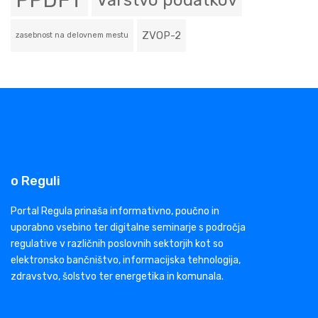
PPDFT
Varstvo podatkov
ZVOP-2
zasebnost na delovnem mestu
o Reguli
Portal Regula prinaša informativno, poučno in
uporabno vsebino ter digitalne seminarje s področja
regulative v različnih poslovnih sektorjih kot so
elektronsko bančništvo, informacijska tehnologija,
zdravstvo, šolstvo ter energetika in komunala.