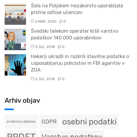
Šola na Poljskem nezakonito uporabljala
prstne odtise učencev
6 MAR, 2020
0
Švedski telekom operater kršil varstvo
podatkov 140.000 uporabnikov
9 JUL, 2018
0
Hekerji ukradli in razkrili številne podatke o
usposabljanju policistov in FBI agentov v
ZDA
2 JUL, 2018
0
Arhiv objav
osebni podatki
GDPR
evidenca obdelav