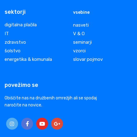
sektorji
vsebine
digitalna plačila
nasveti
IT
V & O
zdravstvo
seminarji
šolstvo
vzorci
energetika & komunala
slovar pojmov
povežimo se
Obiščite nas na družbenih omrežjih ali se spodaj
naročite na novice.