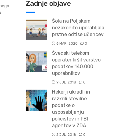
Zadnje objave
bnega
a
Šola na Poljskem
nezakonito uporabljala
prstne odtise učencev
6 MAR, 2020
0
Švedski telekom
operater kršil varstvo
podatkov 140.000
uporabnikov
9 JUL, 2018
0
Hekerji ukradli in
razkrili številne
podatke o
usposabljanju
policistov in FBI
agentov v ZDA
2 JUL, 2018
0