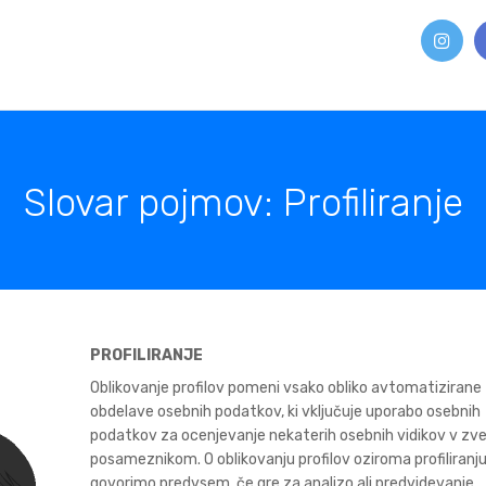
Slovar pojmov: Profiliranje
PROFILIRANJE
Oblikovanje profilov pomeni vsako obliko avtomatizirane
obdelave osebnih podatkov, ki vključuje uporabo osebnih
podatkov za ocenjevanje nekaterih osebnih vidikov v zve
posameznikom. O oblikovanju profilov oziroma profiliranj
govorimo predvsem, če gre za analizo ali predvidevanje