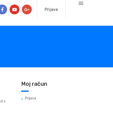
Prijava
Moj račun
Prijava
zi s
u