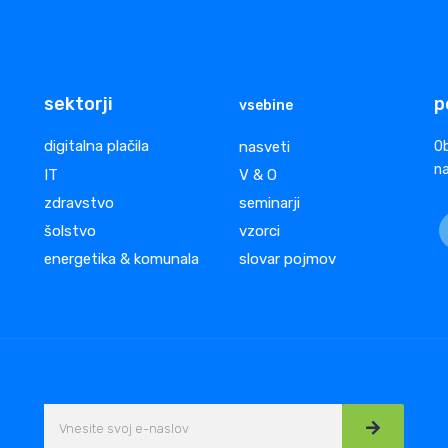
sektorji
p
vsebine
digitalna plačila
nasveti
Ob
na
IT
V & O
zdravstvo
seminarji
šolstvo
vzorci
energetika & komunala
slovar pojmov