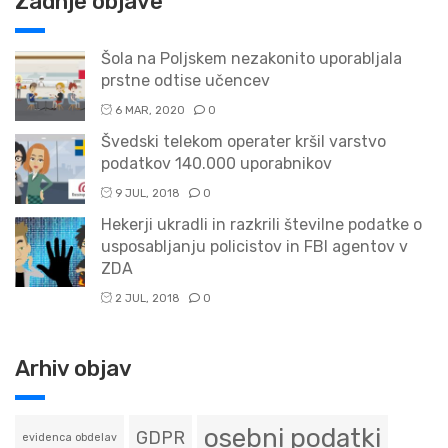
Zadnje objave
Šola na Poljskem nezakonito uporabljala
prstne odtise učencev
6 MAR, 2020
0
Švedski telekom operater kršil varstvo
podatkov 140.000 uporabnikov
9 JUL, 2018
0
Hekerji ukradli in razkrili številne podatke o
usposabljanju policistov in FBI agentov v
ZDA
2 JUL, 2018
0
Arhiv objav
osebni podatki
GDPR
evidenca obdelav