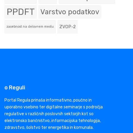
PPDFT
Varstvo podatkov
ZVOP-2
zasebnost na delovnem mestu
o Reguli
Portal Regula prinaša informativno, poučno in
uporabno vsebino ter digitalne seminarje s področja
regulative v različnih poslovnih sektorjih kot so
elektronsko bančništvo, informacijska tehnologija,
zdravstvo, šolstvo ter energetika in komunala.