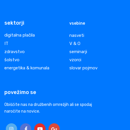
sektorji
vsebine
digitalna plačila
nasveti
IT
V & O
zdravstvo
seminarji
šolstvo
vzorci
energetika & komunala
slovar pojmov
povežimo se
Obiščite nas na družbenih omrežjih ali se spodaj
naročite na novice.