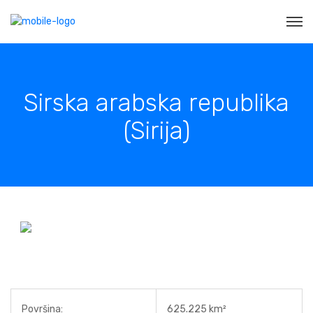
Sirska arabska republika
(Sirija)
Površina:
625.225 km²