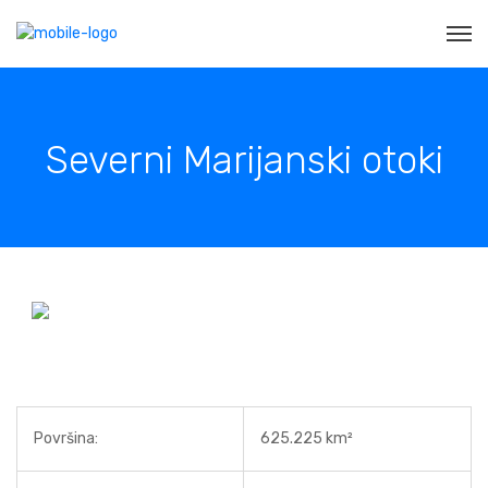
Severni Marijanski otoki
Površina:
625.225 km²