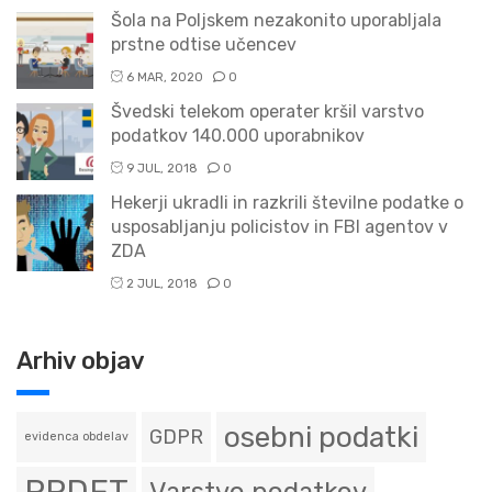
Šola na Poljskem nezakonito uporabljala
prstne odtise učencev
6 MAR, 2020
0
Švedski telekom operater kršil varstvo
podatkov 140.000 uporabnikov
9 JUL, 2018
0
Hekerji ukradli in razkrili številne podatke o
usposabljanju policistov in FBI agentov v
ZDA
2 JUL, 2018
0
Arhiv objav
osebni podatki
GDPR
evidenca obdelav