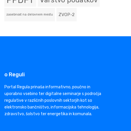
PPDFT
Varstvo podatkov
ZVOP-2
zasebnost na delovnem mestu
o Reguli
Portal Regula prinaša informativno, poučno in
uporabno vsebino ter digitalne seminarje s področja
regulative v različnih poslovnih sektorjih kot so
elektronsko bančništvo, informacijska tehnologija,
zdravstvo, šolstvo ter energetika in komunala.