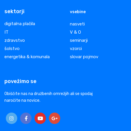
sektorji
vsebine
digitalna plačila
nasveti
IT
V & O
zdravstvo
seminarji
šolstvo
vzorci
energetika & komunala
slovar pojmov
povežimo se
Obiščite nas na družbenih omrežjih ali se spodaj
naročite na novice.