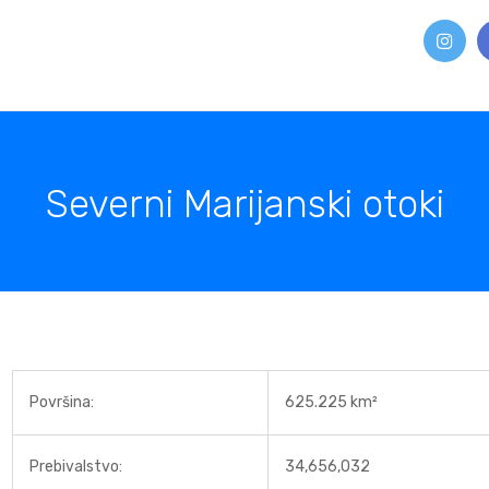
Severni Marijanski otoki
Površina:
625.225 km²
Prebivalstvo:
34,656,032