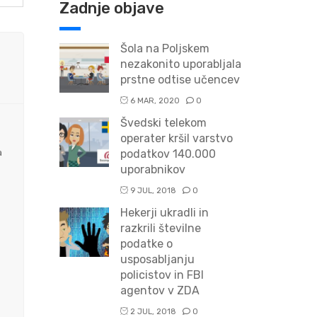
Zadnje objave
Šola na Poljskem
nezakonito uporabljala
prstne odtise učencev
6 MAR, 2020
0
Švedski telekom
operater kršil varstvo
a
podatkov 140.000
uporabnikov
9 JUL, 2018
0
Hekerji ukradli in
razkrili številne
podatke o
usposabljanju
policistov in FBI
agentov v ZDA
2 JUL, 2018
0