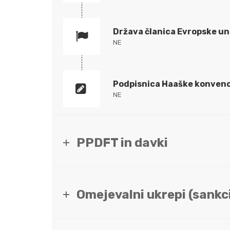
Država članica Evropske un
NE
Podpisnica Haaške konvenc
NE
PPDFT in davki
Omejevalni ukrepi (sankci