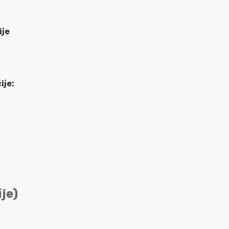
ije
ije:
je)