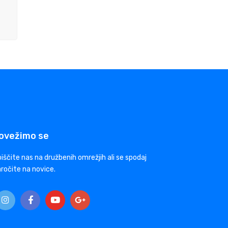
ovežimo se
iščite nas na družbenih omrežjih ali se spodaj
ročite na novice.