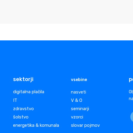
sektorji
p
vsebine
digitalna plačila
nasveti
Ob
na
IT
V & O
zdravstvo
seminarji
šolstvo
vzorci
energetika & komunala
slovar pojmov