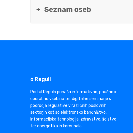
Seznam oseb
o Reguli
Portal Regula prinaša informativno, poučno in
uporabno vsebino ter digitalne seminarje s
področja regulative v različnih poslovnih
sektorjih kot so elektronsko bančništvo,
informacijska tehnologija, zdravstvo, šolstvo
ter energetika in komunala.