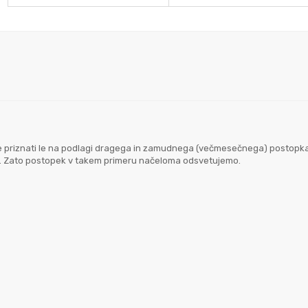
goče priznati le na podlagi dragega in zamudnega (večmesečnega) postopk
em. Zato postopek v takem primeru načeloma odsvetujemo.