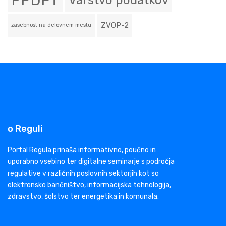
PPDFT
Varstvo podatkov
ZVOP-2
zasebnost na delovnem mestu
o Reguli
Portal Regula prinaša informativno, poučno in
uporabno vsebino ter digitalne seminarje s področja
regulative v različnih poslovnih sektorjih kot so
elektronsko bančništvo, informacijska tehnologija,
zdravstvo, šolstvo ter energetika in komunala.