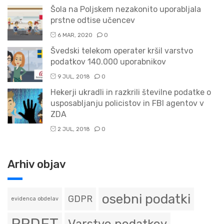
Šola na Poljskem nezakonito uporabljala
prstne odtise učencev
6 MAR, 2020
0
Švedski telekom operater kršil varstvo
podatkov 140.000 uporabnikov
9 JUL, 2018
0
Hekerji ukradli in razkrili številne podatke o
usposabljanju policistov in FBI agentov v
ZDA
2 JUL, 2018
0
Arhiv objav
osebni podatki
GDPR
evidenca obdelav