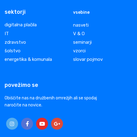
sektorji
vsebine
digitalna plačila
nasveti
IT
V & O
zdravstvo
seminarji
šolstvo
vzorci
energetika & komunala
slovar pojmov
povežimo se
Obiščite nas na družbenih omrežjih ali se spodaj
naročite na novice.