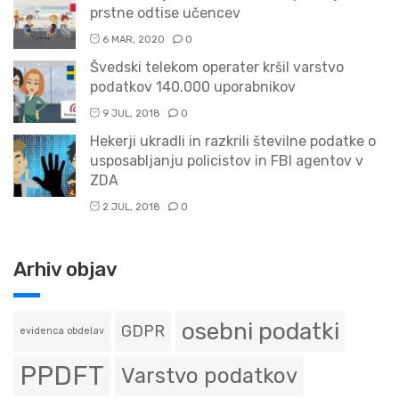
prstne odtise učencev
6 MAR, 2020
0
Švedski telekom operater kršil varstvo
podatkov 140.000 uporabnikov
9 JUL, 2018
0
Hekerji ukradli in razkrili številne podatke o
usposabljanju policistov in FBI agentov v
ZDA
2 JUL, 2018
0
Arhiv objav
osebni podatki
GDPR
evidenca obdelav
PPDFT
Varstvo podatkov