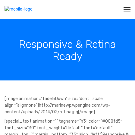
Responsive & Retina
Ready
[image animation=”fadeInDown” size=”dont_scale”
align=”alignnone”]http://marinewp.wpengine.com/wp-
content/uploads/2014/02/retina.jpg[/image]
[special_text animation=”” tagname=”h3″ color=”#008fd5″
font_size=”30″ font_weight=”default” font=”default”
margin_top=”” margin_bottom=”35″ align=”left”]Responsive &