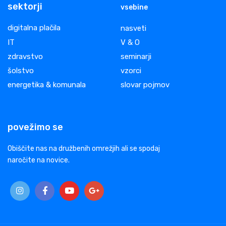
sektorji
vsebine
digitalna plačila
nasveti
IT
V & O
zdravstvo
seminarji
šolstvo
vzorci
energetika & komunala
slovar pojmov
povežimo se
Obiščite nas na družbenih omrežjih ali se spodaj
naročite na novice.