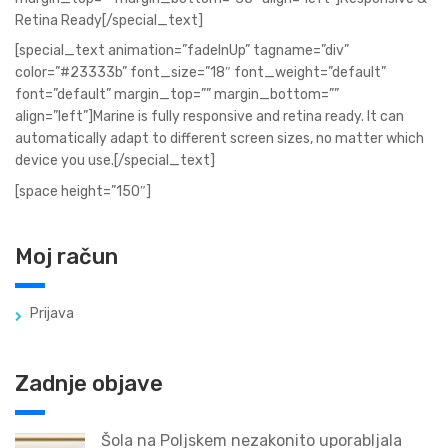
Retina Ready[/special_text]
[special_text animation=”fadeInUp” tagname=”div”
color=”#23333b” font_size=”18″ font_weight=”default”
font=”default” margin_top=”” margin_bottom=””
align=”left”]Marine is fully responsive and retina ready. It can
automatically adapt to different screen sizes, no matter which
device you use.[/special_text]
[space height=”150″]
Moj račun
Prijava
Zadnje objave
Šola na Poljskem nezakonito uporabljala