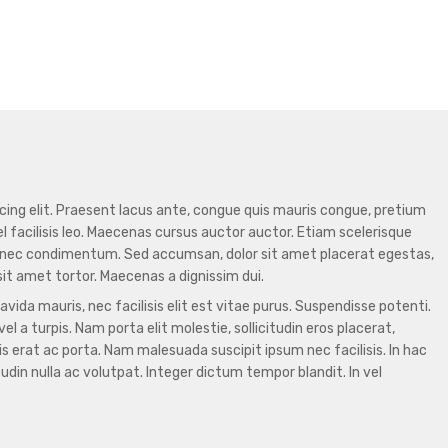
cing elit. Praesent lacus ante, congue quis mauris congue, pretium
el facilisis leo. Maecenas cursus auctor auctor. Etiam scelerisque
 nec condimentum. Sed accumsan, dolor sit amet placerat egestas,
sit amet tortor. Maecenas a dignissim dui.
avida mauris, nec facilisis elit est vitae purus. Suspendisse potenti.
l a turpis. Nam porta elit molestie, sollicitudin eros placerat,
erat ac porta. Nam malesuada suscipit ipsum nec facilisis. In hac
din nulla ac volutpat. Integer dictum tempor blandit. In vel