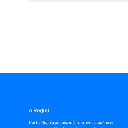
o Reguli
Portal Regula prinaša informativno, poučno in