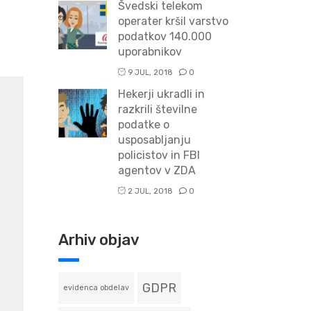
Švedski telekom
operater kršil varstvo
podatkov 140.000
uporabnikov
9 JUL, 2018
0
Hekerji ukradli in
razkrili številne
podatke o
usposabljanju
policistov in FBI
agentov v ZDA
2 JUL, 2018
0
Arhiv objav
GDPR
evidenca obdelav