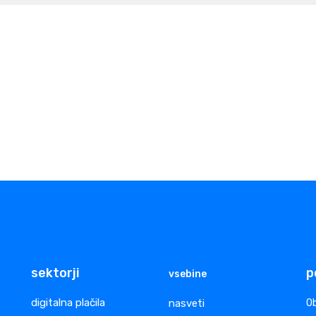
sektorji
p
vsebine
digitalna plačila
nasveti
Ob