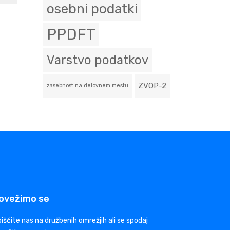
osebni podatki
PPDFT
Varstvo podatkov
ZVOP-2
zasebnost na delovnem mestu
ovežimo se
iščite nas na družbenih omrežjih ali se spodaj