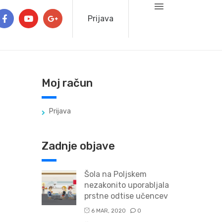
Prijava
Moj račun
Prijava
Zadnje objave
Šola na Poljskem
nezakonito uporabljala
prstne odtise učencev
6 MAR, 2020
0