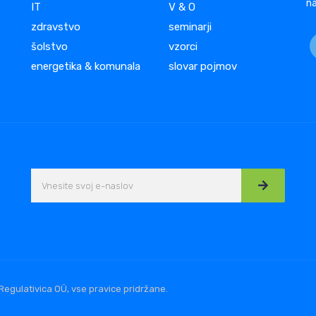
na
IT
V & O
zdravstvo
seminarji
šolstvo
vzorci
energetika & komunala
slovar pojmov
Regulativica OÜ, vse pravice pridržane.