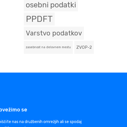
osebni podatki
PPDFT
Varstvo podatkov
ZVOP-2
zasebnost na delovnem mestu
ovežimo se
iščite nas na družbenih omrežjih ali se spodaj