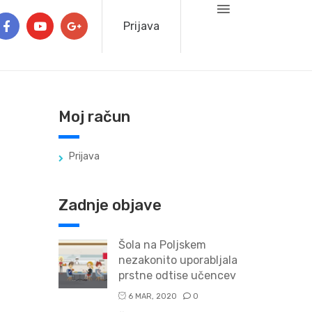
Prijava
Moj račun
Prijava
Zadnje objave
Šola na Poljskem
nezakonito uporabljala
prstne odtise učencev
6 MAR, 2020
0