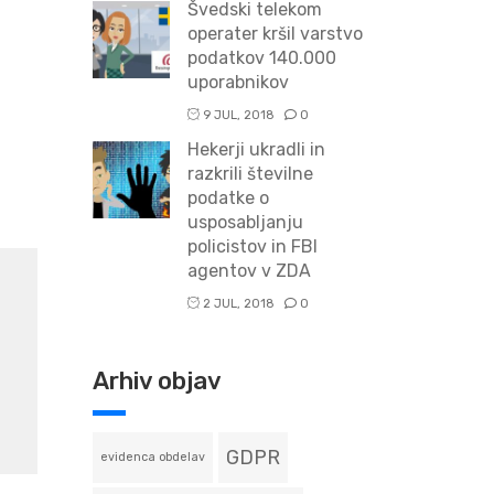
Švedski telekom
operater kršil varstvo
podatkov 140.000
uporabnikov
9 JUL, 2018
0
Hekerji ukradli in
razkrili številne
podatke o
usposabljanju
policistov in FBI
agentov v ZDA
2 JUL, 2018
0
Arhiv objav
GDPR
evidenca obdelav