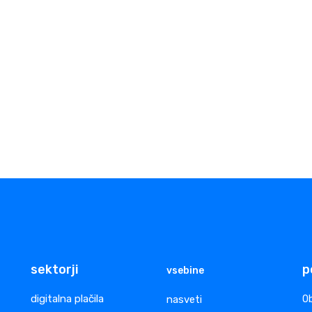
sektorji
p
vsebine
digitalna plačila
nasveti
Ob