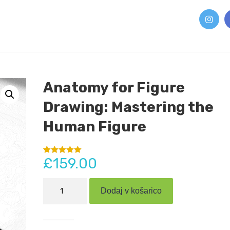
Anatomy for Figure
Drawing: Mastering the
Human Figure
£
159.00
Ocenjeno z
1
5.00
od 5 na
podlagi
ocene
Anatomy
stranke
Dodaj v košarico
for
Figure
Drawing:
Mastering