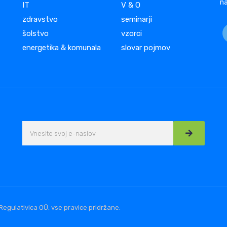
na
IT
V & O
zdravstvo
seminarji
šolstvo
vzorci
energetika & komunala
slovar pojmov
Regulativica OÜ, vse pravice pridržane.