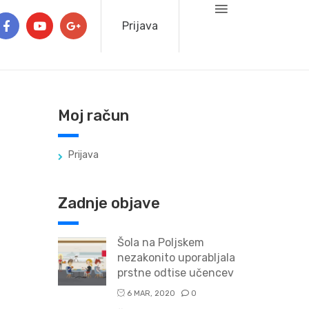
Prijava
Moj račun
Prijava
Zadnje objave
Šola na Poljskem
nezakonito uporabljala
prstne odtise učencev
6 MAR, 2020
0