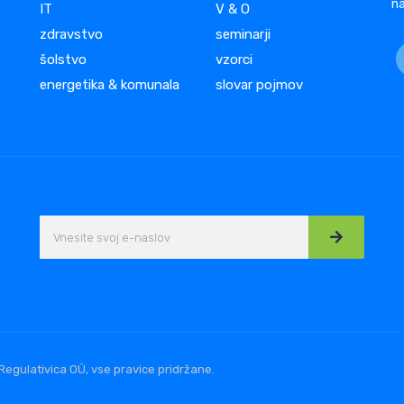
na
IT
V & O
zdravstvo
seminarji
šolstvo
vzorci
energetika & komunala
slovar pojmov
Regulativica OÜ, vse pravice pridržane.