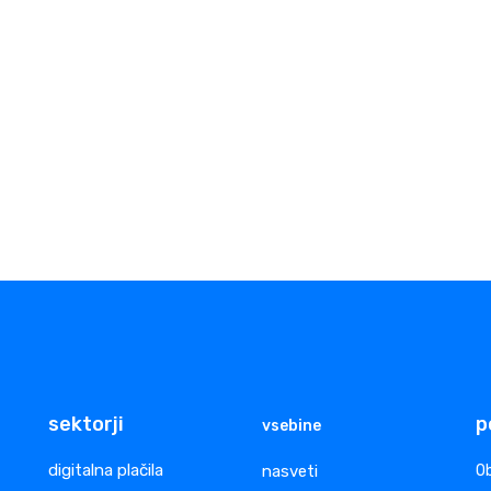
sektorji
p
vsebine
digitalna plačila
nasveti
Ob