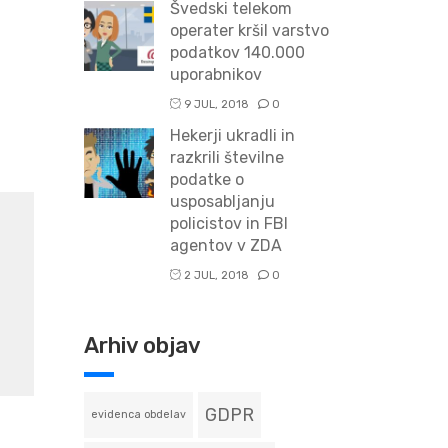
Švedski telekom
operater kršil varstvo
podatkov 140.000
uporabnikov
9 JUL, 2018
0
Hekerji ukradli in
razkrili številne
podatke o
usposabljanju
policistov in FBI
agentov v ZDA
2 JUL, 2018
0
Arhiv objav
GDPR
evidenca obdelav