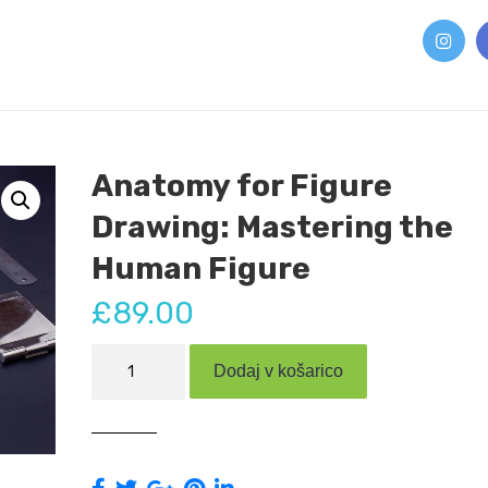
Anatomy for Figure
Drawing: Mastering the
Human Figure
£
89.00
Anatomy
Dodaj v košarico
for
Figure
Drawing:
Mastering
the