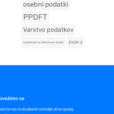
osebni podatki
PPDFT
Varstvo podatkov
ZVOP-2
zasebnost na delovnem mestu
ovežimo se
iščite nas na družbenih omrežjih ali se spodaj