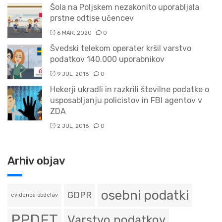
Šola na Poljskem nezakonito uporabljala
prstne odtise učencev
6 MAR, 2020
0
Švedski telekom operater kršil varstvo
podatkov 140.000 uporabnikov
9 JUL, 2018
0
Hekerji ukradli in razkrili številne podatke o
usposabljanju policistov in FBI agentov v
ZDA
2 JUL, 2018
0
Arhiv objav
osebni podatki
GDPR
evidenca obdelav
PPDFT
Varstvo podatkov