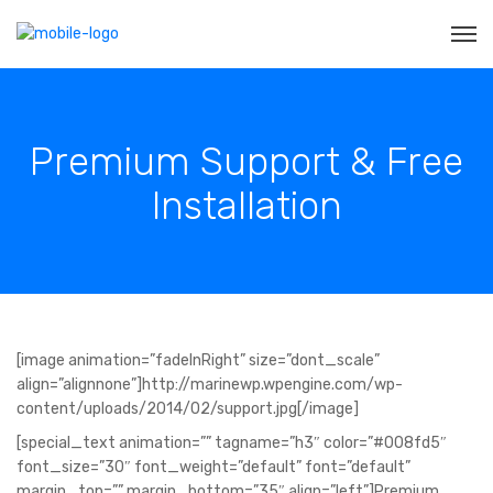
Premium Support & Free
Installation
[image animation=”fadeInRight” size=”dont_scale”
align=”alignnone”]http://marinewp.wpengine.com/wp-
content/uploads/2014/02/support.jpg[/image]
[special_text animation=”” tagname=”h3″ color=”#008fd5″
font_size=”30″ font_weight=”default” font=”default”
margin_top=”” margin_bottom=”35″ align=”left”]Premium