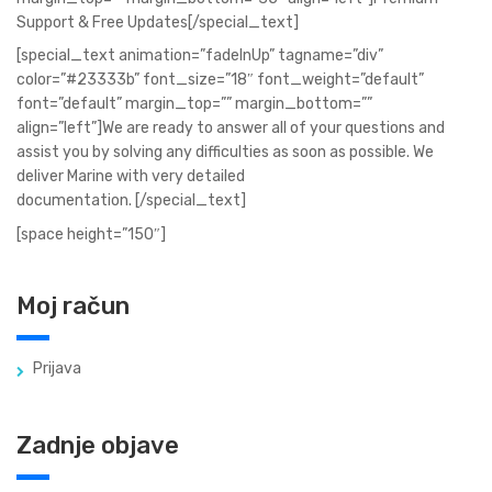
Support & Free Updates[/special_text]
[special_text animation=”fadeInUp” tagname=”div”
color=”#23333b” font_size=”18″ font_weight=”default”
font=”default” margin_top=”” margin_bottom=””
align=”left”]We are ready to answer all of your questions and
assist you by solving any difficulties as soon as possible. We
deliver Marine with very detailed
documentation. [/special_text]
[space height=”150″]
Moj račun
Prijava
Zadnje objave