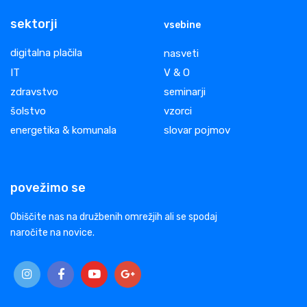
sektorji
vsebine
digitalna plačila
nasveti
IT
V & O
zdravstvo
seminarji
šolstvo
vzorci
energetika & komunala
slovar pojmov
povežimo se
Obiščite nas na družbenih omrežjih ali se spodaj
naročite na novice.