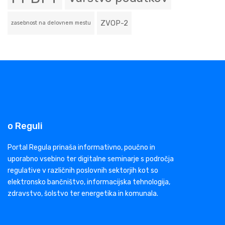
ZVOP-2
zasebnost na delovnem mestu
o Reguli
Portal Regula prinaša informativno, poučno in
uporabno vsebino ter digitalne seminarje s področja
regulative v različnih poslovnih sektorjih kot so
elektronsko bančništvo, informacijska tehnologija,
zdravstvo, šolstvo ter energetika in komunala.