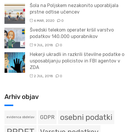
Šola na Poljskem nezakonito uporabljala
prstne odtise učencev
6 MAR, 2020
0
Švedski telekom operater kršil varstvo
podatkov 140.000 uporabnikov
9 JUL, 2018
0
Hekerji ukradli in razkrili številne podatke o
usposabljanju policistov in FBI agentov v
ZDA
2 JUL, 2018
0
Arhiv objav
osebni podatki
GDPR
evidenca obdelav