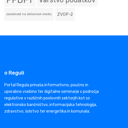
PPDFT
Varstvo podatkov
ZVOP-2
zasebnost na delovnem mestu
o Reguli
Portal Regula prinaša informativno, poučno in
uporabno vsebino ter digitalne seminarje s področja
regulative v različnih poslovnih sektorjih kot so
elektronsko bančništvo, informacijska tehnologija,
zdravstvo, šolstvo ter energetika in komunala.