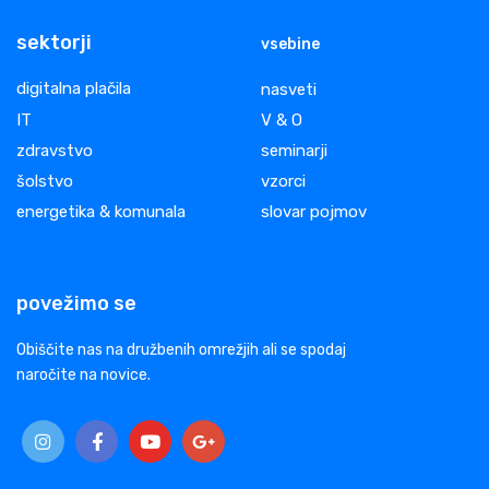
sektorji
vsebine
digitalna plačila
nasveti
IT
V & O
zdravstvo
seminarji
šolstvo
vzorci
energetika & komunala
slovar pojmov
povežimo se
Obiščite nas na družbenih omrežjih ali se spodaj
naročite na novice.