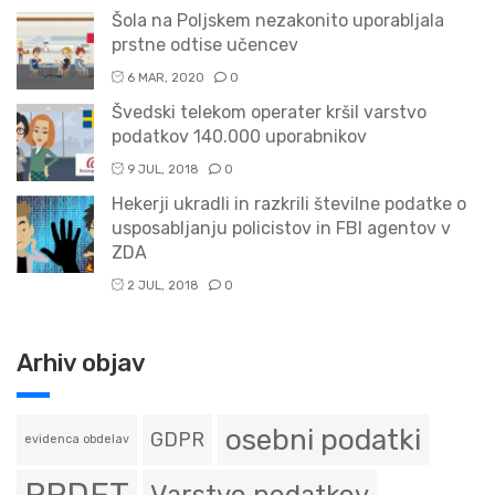
Šola na Poljskem nezakonito uporabljala
prstne odtise učencev
6 MAR, 2020
0
Švedski telekom operater kršil varstvo
podatkov 140.000 uporabnikov
9 JUL, 2018
0
Hekerji ukradli in razkrili številne podatke o
usposabljanju policistov in FBI agentov v
ZDA
2 JUL, 2018
0
Arhiv objav
osebni podatki
GDPR
evidenca obdelav