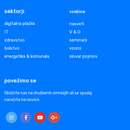
sektorji
vsebine
digitalna plačila
nasveti
IT
V & O
zdravstvo
seminarji
šolstvo
vzorci
energetika & komunala
slovar pojmov
povežimo se
Obiščite nas na družbenih omrežjih ali se spodaj
naročite na novice.