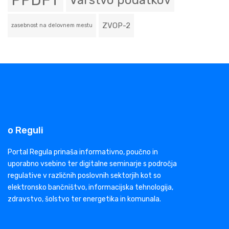
PPDFT
Varstvo podatkov
ZVOP-2
zasebnost na delovnem mestu
o Reguli
Portal Regula prinaša informativno, poučno in
uporabno vsebino ter digitalne seminarje s področja
regulative v različnih poslovnih sektorjih kot so
elektronsko bančništvo, informacijska tehnologija,
zdravstvo, šolstvo ter energetika in komunala.