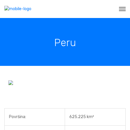
Peru
Površina:
625.225 km²