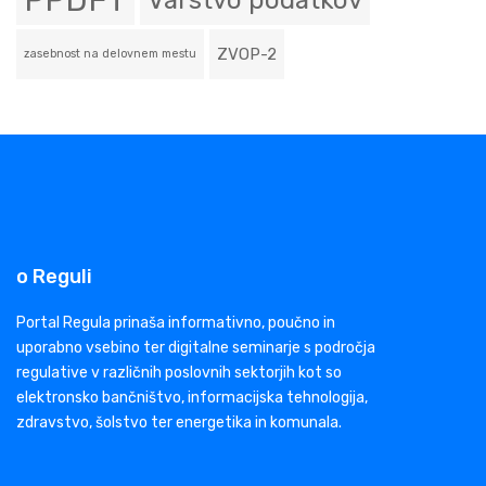
PPDFT
Varstvo podatkov
ZVOP-2
zasebnost na delovnem mestu
o Reguli
Portal Regula prinaša informativno, poučno in
uporabno vsebino ter digitalne seminarje s področja
regulative v različnih poslovnih sektorjih kot so
elektronsko bančništvo, informacijska tehnologija,
zdravstvo, šolstvo ter energetika in komunala.