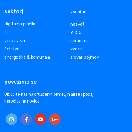
sektorji
vsebine
digitalna plačila
nasveti
IT
V & O
zdravstvo
seminarji
šolstvo
vzorci
energetika & komunala
slovar pojmov
povežimo se
Obiščite nas na družbenih omrežjih ali se spodaj
naročite na novice.