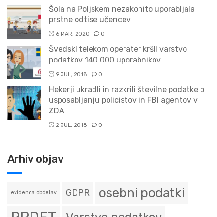
Šola na Poljskem nezakonito uporabljala
prstne odtise učencev
6 MAR, 2020
0
Švedski telekom operater kršil varstvo
podatkov 140.000 uporabnikov
9 JUL, 2018
0
Hekerji ukradli in razkrili številne podatke o
usposabljanju policistov in FBI agentov v
ZDA
2 JUL, 2018
0
Arhiv objav
osebni podatki
GDPR
evidenca obdelav