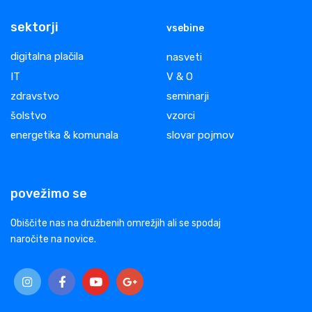
sektorji
vsebine
digitalna plačila
nasveti
IT
V & O
zdravstvo
seminarji
šolstvo
vzorci
energetika & komunala
slovar pojmov
povežimo se
Obiščite nas na družbenih omrežjih ali se spodaj
naročite na novice.