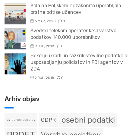
Šola na Poljskem nezakonito uporabljala
prstne odtise učencev
6 MAR, 2020
0
Švedski telekom operater kršil varstvo
podatkov 140.000 uporabnikov
9 JUL, 2018
0
Hekerji ukradli in razkrili številne podatke o
usposabljanju policistov in FBI agentov v
ZDA
2 JUL, 2018
0
Arhiv objav
osebni podatki
GDPR
evidenca obdelav