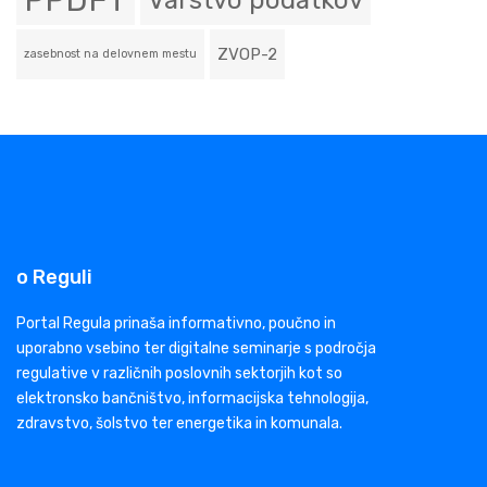
PPDFT
Varstvo podatkov
ZVOP-2
zasebnost na delovnem mestu
o Reguli
Portal Regula prinaša informativno, poučno in
uporabno vsebino ter digitalne seminarje s področja
regulative v različnih poslovnih sektorjih kot so
elektronsko bančništvo, informacijska tehnologija,
zdravstvo, šolstvo ter energetika in komunala.