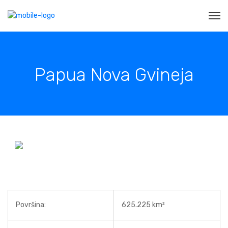
Papua Nova Gvineja
Površina:
625.225 km²