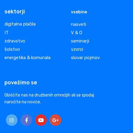
sektorji
vsebine
digitalna plačila
nasveti
IT
V & O
zdravstvo
seminarji
šolstvo
vzorci
energetika & komunala
slovar pojmov
povežimo se
Obiščite nas na družbenih omrežjih ali se spodaj
naročite na novice.