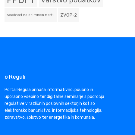
PPDFT
Varstvo podatkov
ZVOP-2
zasebnost na delovnem mestu
o Reguli
Portal Regula prinaša informativno, poučno in
uporabno vsebino ter digitalne seminarje s področja
regulative v različnih poslovnih sektorjih kot so
elektronsko bančništvo, informacijska tehnologija,
zdravstvo, šolstvo ter energetika in komunala.