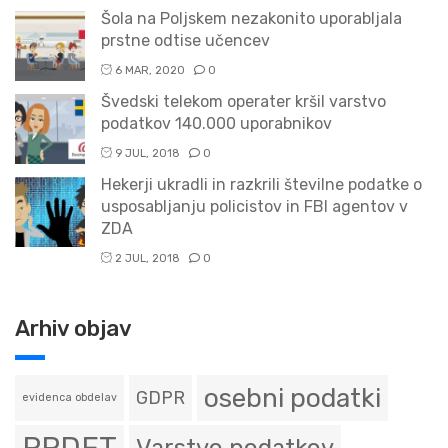
Šola na Poljskem nezakonito uporabljala
prstne odtise učencev
6 MAR, 2020
0
Švedski telekom operater kršil varstvo
podatkov 140.000 uporabnikov
9 JUL, 2018
0
Hekerji ukradli in razkrili številne podatke o
usposabljanju policistov in FBI agentov v
ZDA
2 JUL, 2018
0
Arhiv objav
osebni podatki
GDPR
evidenca obdelav