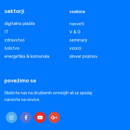
sektorji
vsebine
digitalna plačila
nasveti
IT
V & O
zdravstvo
seminarji
šolstvo
vzorci
energetika & komunala
slovar pojmov
povežimo se
Obiščite nas na družbenih omrežjih ali se spodaj
naročite na novice.