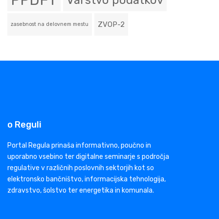
PPDFT
Varstvo podatkov
ZVOP-2
zasebnost na delovnem mestu
o Reguli
Portal Regula prinaša informativno, poučno in
uporabno vsebino ter digitalne seminarje s področja
regulative v različnih poslovnih sektorjih kot so
elektronsko bančništvo, informacijska tehnologija,
zdravstvo, šolstvo ter energetika in komunala.