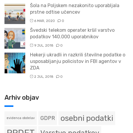
Šola na Poljskem nezakonito uporabljala
prstne odtise učencev
6 MAR, 2020
0
Švedski telekom operater kršil varstvo
podatkov 140.000 uporabnikov
9 JUL, 2018
0
Hekerji ukradli in razkrili številne podatke o
usposabljanju policistov in FBI agentov v
ZDA
2 JUL, 2018
0
Arhiv objav
osebni podatki
GDPR
evidenca obdelav