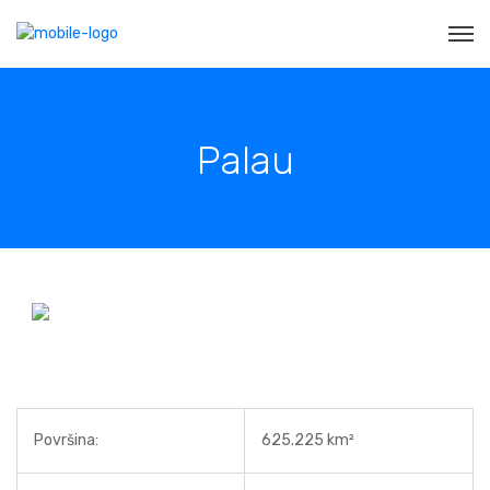
Palau
Površina:
625.225 km²