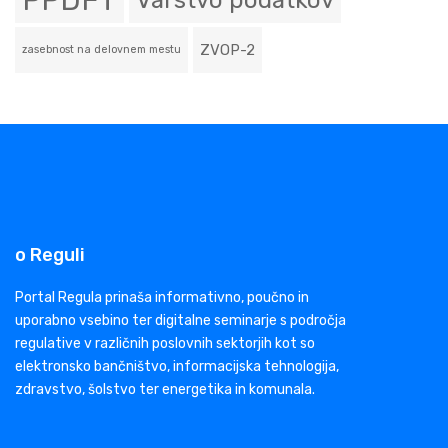
PPDFT
Varstvo podatkov
ZVOP-2
zasebnost na delovnem mestu
o Reguli
Portal Regula prinaša informativno, poučno in
uporabno vsebino ter digitalne seminarje s področja
regulative v različnih poslovnih sektorjih kot so
elektronsko bančništvo, informacijska tehnologija,
zdravstvo, šolstvo ter energetika in komunala.