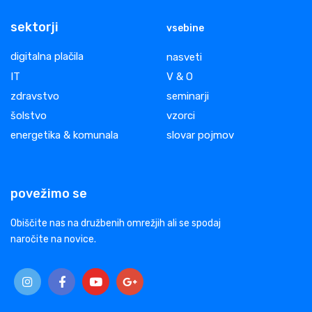
sektorji
vsebine
digitalna plačila
nasveti
IT
V & O
zdravstvo
seminarji
šolstvo
vzorci
energetika & komunala
slovar pojmov
povežimo se
Obiščite nas na družbenih omrežjih ali se spodaj
naročite na novice.