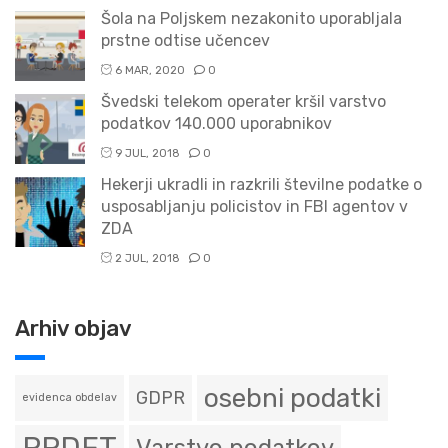
Šola na Poljskem nezakonito uporabljala
prstne odtise učencev
6 MAR, 2020
0
Švedski telekom operater kršil varstvo
podatkov 140.000 uporabnikov
9 JUL, 2018
0
Hekerji ukradli in razkrili številne podatke o
usposabljanju policistov in FBI agentov v
ZDA
2 JUL, 2018
0
Arhiv objav
osebni podatki
GDPR
evidenca obdelav