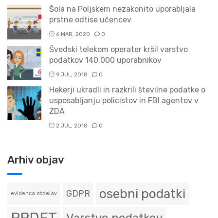
Šola na Poljskem nezakonito uporabljala
prstne odtise učencev
6 MAR, 2020
0
Švedski telekom operater kršil varstvo
podatkov 140.000 uporabnikov
9 JUL, 2018
0
Hekerji ukradli in razkrili številne podatke o
usposabljanju policistov in FBI agentov v
ZDA
2 JUL, 2018
0
Arhiv objav
osebni podatki
GDPR
evidenca obdelav