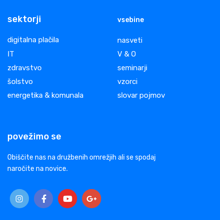
sektorji
vsebine
digitalna plačila
nasveti
IT
V & O
zdravstvo
seminarji
šolstvo
vzorci
energetika & komunala
slovar pojmov
povežimo se
Obiščite nas na družbenih omrežjih ali se spodaj
naročite na novice.