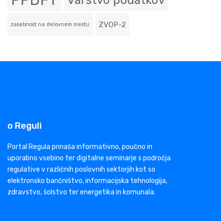
PPDFT
Varstvo podatkov
ZVOP-2
zasebnost na delovnem mestu
o Reguli
Portal Regula prinaša informativno, poučno in
uporabno vsebino ter digitalne seminarje s področja
regulative v različnih poslovnih sektorjih kot so
elektronsko bančništvo, informacijska tehnologija,
zdravstvo, šolstvo ter energetika in komunala.