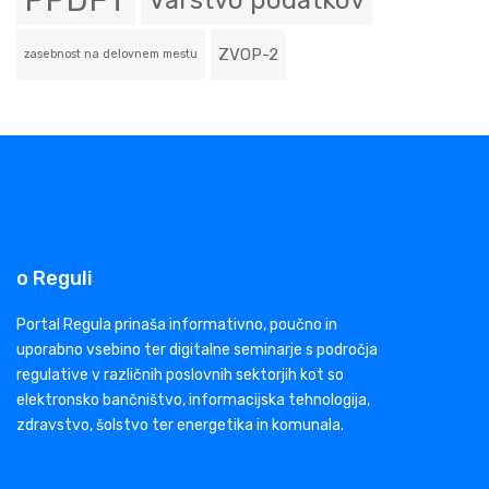
PPDFT
Varstvo podatkov
ZVOP-2
zasebnost na delovnem mestu
o Reguli
Portal Regula prinaša informativno, poučno in
uporabno vsebino ter digitalne seminarje s področja
regulative v različnih poslovnih sektorjih kot so
elektronsko bančništvo, informacijska tehnologija,
zdravstvo, šolstvo ter energetika in komunala.