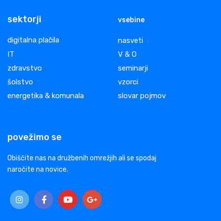
sektorji
vsebine
digitalna plačila
nasveti
IT
V & O
zdravstvo
seminarji
šolstvo
vzorci
energetika & komunala
slovar pojmov
povežimo se
Obiščite nas na družbenih omrežjih ali se spodaj
naročite na novice.