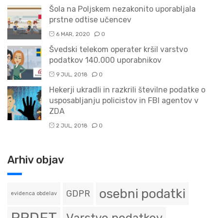
Šola na Poljskem nezakonito uporabljala
prstne odtise učencev
6 MAR, 2020
0
Švedski telekom operater kršil varstvo
podatkov 140.000 uporabnikov
9 JUL, 2018
0
Hekerji ukradli in razkrili številne podatke o
usposabljanju policistov in FBI agentov v
ZDA
2 JUL, 2018
0
Arhiv objav
osebni podatki
GDPR
evidenca obdelav