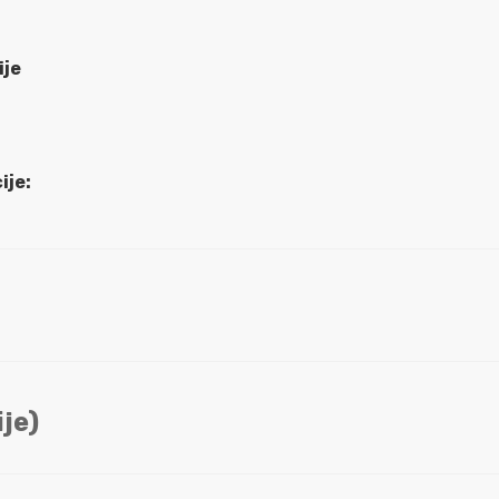
ije
ije:
je)