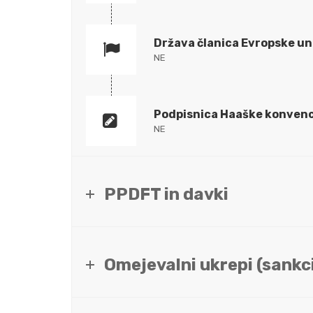
Država članica Evropske un
NE
Podpisnica Haaške konvenc
NE
PPDFT in davki
Omejevalni ukrepi (sankci