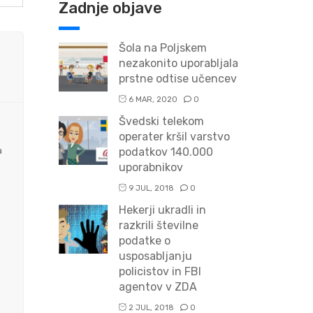
Zadnje objave
Šola na Poljskem
nezakonito uporabljala
prstne odtise učencev
6 MAR, 2020
0
Švedski telekom
operater kršil varstvo
a
podatkov 140.000
uporabnikov
9 JUL, 2018
0
Hekerji ukradli in
razkrili številne
podatke o
usposabljanju
policistov in FBI
agentov v ZDA
2 JUL, 2018
0