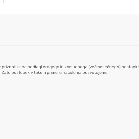
goče priznati le na podlagi dragega in zamudnega (večmesečnega) postopk
em. Zato postopek v takem primeru načeloma odsvetujemo.