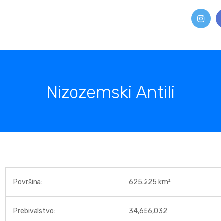
Nizozemski Antili
Površina:
625.225 km²
Prebivalstvo:
34,656,032