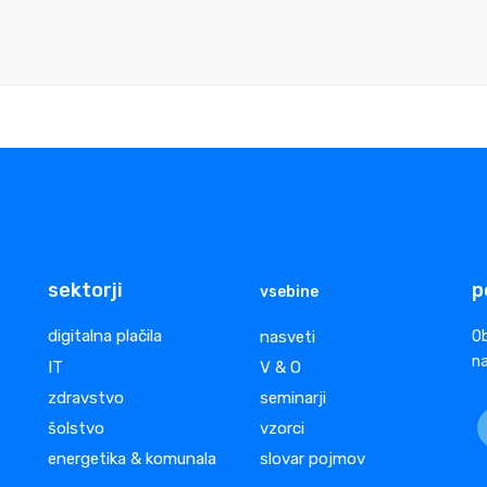
sektorji
p
vsebine
digitalna plačila
nasveti
Ob
na
IT
V & O
zdravstvo
seminarji
šolstvo
vzorci
energetika & komunala
slovar pojmov