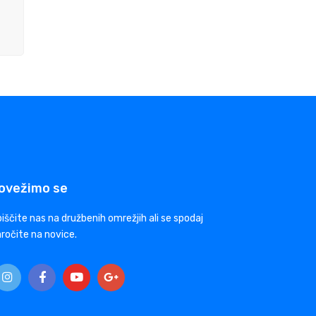
ovežimo se
iščite nas na družbenih omrežjih ali se spodaj
ročite na novice.