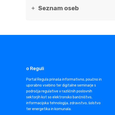
Seznam oseb
o Reguli
Portal Regula prinaša informativno, poučno in
uporabno vsebino ter digitalne seminarje s
področja regulative v različnih poslovnih
sektorjih kot so elektronsko bančništvo,
informacijska tehnologija, zdravstvo, šolstvo
ter energetika in komunala.