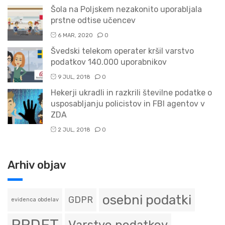
Šola na Poljskem nezakonito uporabljala
prstne odtise učencev
6 MAR, 2020
0
Švedski telekom operater kršil varstvo
podatkov 140.000 uporabnikov
9 JUL, 2018
0
Hekerji ukradli in razkrili številne podatke o
usposabljanju policistov in FBI agentov v
ZDA
2 JUL, 2018
0
Arhiv objav
osebni podatki
GDPR
evidenca obdelav