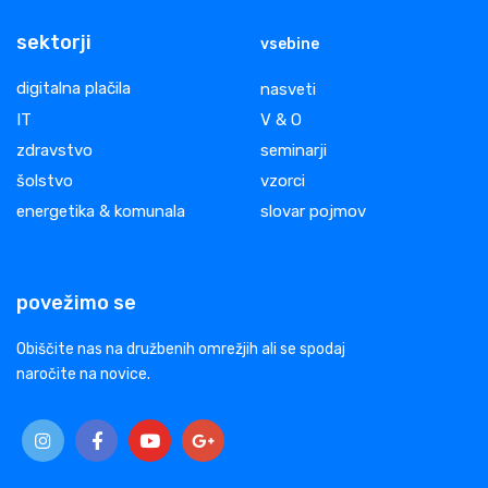
sektorji
vsebine
digitalna plačila
nasveti
IT
V & O
zdravstvo
seminarji
šolstvo
vzorci
energetika & komunala
slovar pojmov
povežimo se
Obiščite nas na družbenih omrežjih ali se spodaj
naročite na novice.