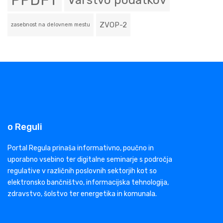
PPDFT
Varstvo podatkov
ZVOP-2
zasebnost na delovnem mestu
o Reguli
Portal Regula prinaša informativno, poučno in
uporabno vsebino ter digitalne seminarje s področja
regulative v različnih poslovnih sektorjih kot so
elektronsko bančništvo, informacijska tehnologija,
zdravstvo, šolstvo ter energetika in komunala.