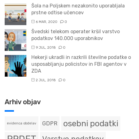
Šola na Poljskem nezakonito uporabljala
prstne odtise učencev
6 MAR, 2020
0
Švedski telekom operater kršil varstvo
podatkov 140.000 uporabnikov
9 JUL, 2018
0
Hekerji ukradli in razkrili številne podatke o
usposabljanju policistov in FBI agentov v
ZDA
2 JUL, 2018
0
Arhiv objav
osebni podatki
GDPR
evidenca obdelav