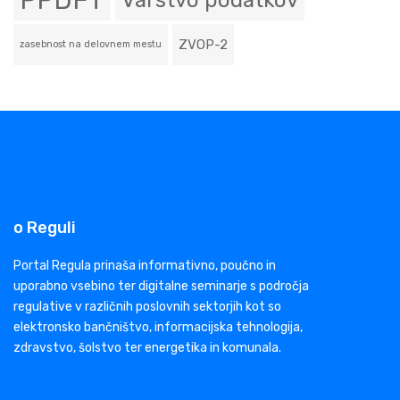
PPDFT
Varstvo podatkov
ZVOP-2
zasebnost na delovnem mestu
o Reguli
Portal Regula prinaša informativno, poučno in
uporabno vsebino ter digitalne seminarje s področja
regulative v različnih poslovnih sektorjih kot so
elektronsko bančništvo, informacijska tehnologija,
zdravstvo, šolstvo ter energetika in komunala.