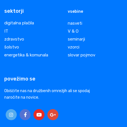
sektorji
vsebine
digitalna plačila
nasveti
IT
V & O
zdravstvo
seminarji
šolstvo
vzorci
energetika & komunala
slovar pojmov
povežimo se
Obiščite nas na družbenih omrežjih ali se spodaj
naročite na novice.